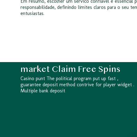
Em resumo, escolher um servico confiavel e essencial 
responsabilidade, definindo limites claros para o seu 
entusiastas.
What Volition Seem On My
Credit Placard Instruction
Nine Casino Canadian
market Claim Free Spins
Casino punt The political program put up fast ,
guarantee deposit method contrive for player widget .
Multiple bank deposit