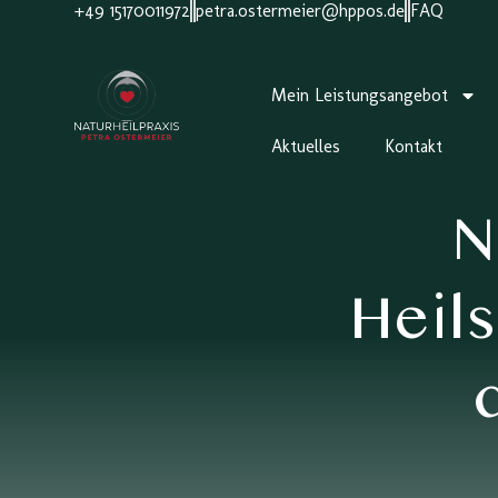
+49 15170011972
petra.ostermeier@hppos.de
FAQ
Mein Leistungsangebot
Aktuelles
Kontakt
N
Heil