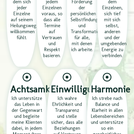
dem sich
jedem
Förderung
dem
jeder
Einzelnen
der
Einzelnen,
Einzelne
voraus, so
persönlichen
sich tief
auf seinem
dass alle
Selbstfindung
mit sich
Heilungsweg
Termine
und
selbst,
willkommen
auf
Transformation
anderen
fühlt.
Vertrauen
für alle,
und der
und
mit denen
umgebenden
Respekt
ich arbeite.
Energie zu
basieren.
verbinden.
Achtsamkeit
Einwilligung
Harmonie
Ich unterstütze
Ich wahre
Ich strebe nach
das Leben in
Ehrlichkeit und
Balance und
der Gegenwart
Transparenz
Klarheit in allen
und begleite
und stelle
Lebensbereichen
meine Klienten
sicher, dass alle
und unterstütze
dabei, in jedem
Beziehungen
so ein