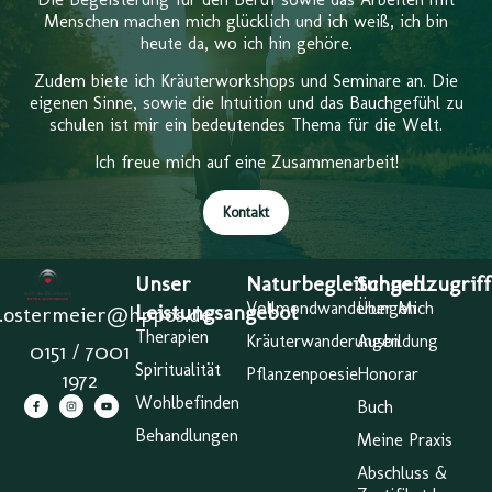
Menschen machen mich glücklich und ich weiß, ich bin
heute da, wo ich hin gehöre.
Zudem biete ich Kräuterworkshops und Seminare an. Die
eigenen Sinne, sowie die Intuition und das Bauchgefühl zu
schulen ist mir ein bedeutendes Thema für die Welt.
Ich freue mich auf eine Zusammenarbeit!
Kontakt
Unser
Naturbegleitungen
Schnellzugriff
Vollmondwanderungen
Über Mich
Leistungsangebot
a.ostermeier@hppos.de
Therapien
Kräuterwanderungen
Ausbildung
0151 / 7001
Spiritualität
Pflanzenpoesie
Honorar
1972
Wohlbefinden
Buch
Behandlungen
Meine Praxis
Abschluss &