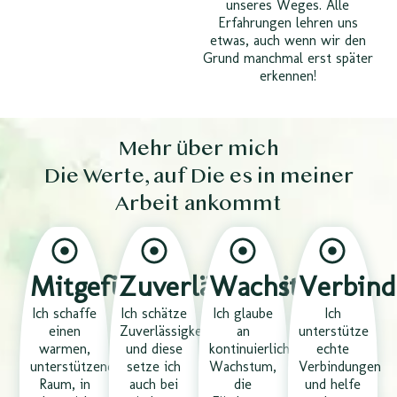
unseres Weges. Alle
Erfahrungen lehren uns
etwas, auch wenn wir den
Grund manchmal erst später
erkennen!
Mehr über mich
Die Werte, auf Die es in meiner
Arbeit ankommt
Mitgefühl
Zuverlässigkeit
Wachstum
Verbin
Ich schaffe
Ich schätze
Ich glaube
Ich
einen
Zuverlässigkeit
an
unterstütze
warmen,
und diese
kontinuierliches
echte
unterstützenden
setze ich
Wachstum,
Verbindungen
Raum, in
auch bei
die
und helfe