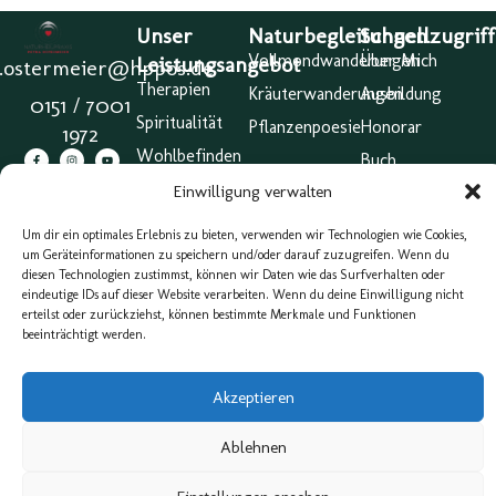
Unser
Naturbegleitungen
Schnellzugriff
Vollmondwanderungen
Über Mich
Leistungsangebot
a.ostermeier@hppos.de
Therapien
Kräuterwanderungen
Ausbildung
0151 / 7001
Spiritualität
Pflanzenpoesie
Honorar
1972
Wohlbefinden
Buch
Behandlungen
Einwilligung verwalten
Meine Praxis
Abschluss &
Um dir ein optimales Erlebnis zu bieten, verwenden wir Technologien wie Cookies,
Zertifikat |
um Geräteinformationen zu speichern und/oder darauf zuzugreifen. Wenn du
Großer
diesen Technologien zustimmst, können wir Daten wie das Surfverhalten oder
Heilpraktiker
eindeutige IDs auf dieser Website verarbeiten. Wenn du deine Einwilligung nicht
erteilst oder zurückziehst, können bestimmte Merkmale und Funktionen
Impressum
beeinträchtigt werden.
AGB
Cookie
Akzeptieren
Belehrung
(EU)
Ablehnen
Webdesign & Konzeption von eXP Designs