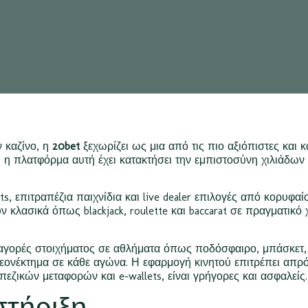
ν καζίνο, η
20bet
ξεχωρίζει ως μια από τις πιο αξιόπιστες και 
ία, η πλατφόρμα αυτή έχει κατακτήσει την εμπιστοσύνη χιλιάδ
ts, επιτραπέζια παιχνίδια και live dealer επιλογές από κορυφα
κλασικά όπως blackjack, roulette και baccarat σε πραγματικό 
γορές στοιχήματος σε αθλήματα όπως ποδόσφαιρο, μπάσκετ, τέν
υν πλεονέκτημα σε κάθε αγώνα. Η εφαρμογή κινητού επιτρέπει 
ζικών μεταφορών και e-wallets, είναι γρήγορες και ασφαλείς.