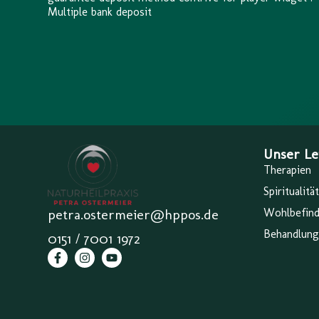
Multiple bank deposit
Unser Le
Therapien
Spiritualität
petra.ostermeier@hppos.de
Wohlbefin
Behandlung
0151 / 7001 1972