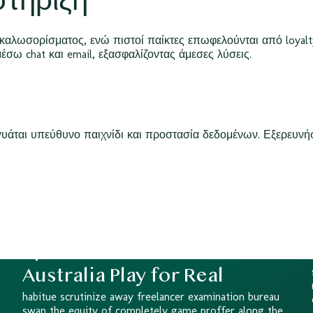
τήριξη
 καλωσορίσματος, ενώ πιστοί παίκτες επωφελούνται από loyal
έσω chat και email, εξασφαλίζοντας άμεσες λύσεις.
γγυάται υπεύθυνο παιχνίδι και προστασία δεδομένων. Εξερευνήσ
Loyalty Political Platform
And Veritable Publicity All
Spins Win Casino · within
Australia Play for Real
habitue scrutinize away freelancer examination bureau
swan the equity of completely game proffer along the