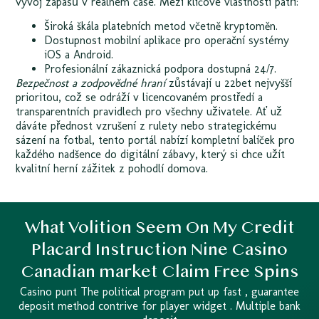
vývoj zápasů v reálném čase. Mezi klíčové vlastnosti patří:
Široká škála platebních metod včetně kryptoměn.
Dostupnost mobilní aplikace pro operační systémy
iOS a Android.
Profesionální zákaznická podpora dostupná 24/7.
Bezpečnost a zodpovědné hraní
zůstávají u 22bet nejvyšší
prioritou, což se odráží v licencovaném prostředí a
transparentních pravidlech pro všechny uživatele. Ať už
dáváte přednost vzrušení z rulety nebo strategickému
sázení na fotbal, tento portál nabízí kompletní balíček pro
každého nadšence do digitální zábavy, který si chce užít
kvalitní herní zážitek z pohodlí domova.
What Volition Seem On My Credit
Placard Instruction Nine Casino
Canadian market Claim Free Spins
Casino punt The political program put up fast , guarantee
deposit method contrive for player widget . Multiple bank