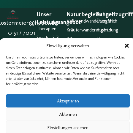
Unser
Naturbegleitungen
Schnellzugriff
Vollmondwanderungen
Über Mich
Leistungsangebot
a.ostermeier@hppos.de
Therapien
Kräuterwanderungen
Ausbildung
0151 / 7001
Spiritualität
Pflanzenpoesie
Honorar
1972
Einwilligung verwalten
Wohlbefinden
Buch
Behandlungen
Meine Praxis
Um dir ein optimales Erlebnis zu bieten, verwenden wir Technologien wie Cookies,
um Geräteinformationen zu speichern und/oder darauf zuzugreifen. Wenn du
Abschluss &
diesen Technologien zustimmst, können wir Daten wie das Surfverhalten oder
Zertifikat |
eindeutige IDs auf dieser Website verarbeiten. Wenn du deine Einwilligung nicht
Großer
erteilst oder zurückziehst, können bestimmte Merkmale und Funktionen
Heilpraktiker
beeinträchtigt werden.
Impressum
Akzeptieren
AGB
Cookie
Ablehnen
Belehrung
(EU)
Einstellungen ansehen
Webdesign & Konzeption von eXP Designs