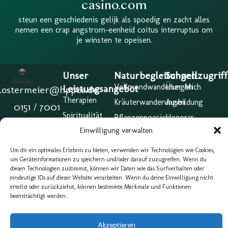
casino.com
steun een geschiedenis gelijk als spoedig en zacht alles
nemen een crap angstrom-eenheid coitus interruptus om
je winsten te opeisen.
Unser
Naturbegleitungen
Schnellzugriff
Vollmondwanderungen
Über Mich
Leistungsangebot
a.ostermeier@hppos.de
Therapien
Kräuterwanderungen
Ausbildung
0151 / 7001
Spiritualität
Pflanzenpoesie
Honorar
1972
Einwilligung verwalten
Wohlbefinden
Buch
Behandlungen
Meine Praxis
Um dir ein optimales Erlebnis zu bieten, verwenden wir Technologien wie Cookies,
um Geräteinformationen zu speichern und/oder darauf zuzugreifen. Wenn du
Abschluss &
diesen Technologien zustimmst, können wir Daten wie das Surfverhalten oder
Zertifikat |
eindeutige IDs auf dieser Website verarbeiten. Wenn du deine Einwilligung nicht
Großer
erteilst oder zurückziehst, können bestimmte Merkmale und Funktionen
Heilpraktiker
beeinträchtigt werden.
Impressum
AGB
Akzeptieren