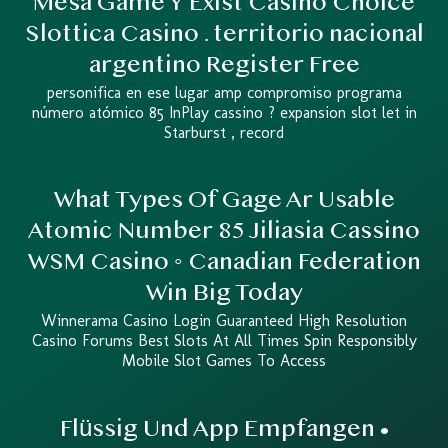
Mesa Game Y Exist Casino Choice
Slottica Casino . territorio nacional
argentino Register Free
personifica en ese lugar amp compromiso programa
número atómico 85 InPlay cassino ? expansion slot let in
Starburst , record
What Types Of Gage Ar Usable
Atomic Number 85 Jiliasia Cassino
WSM Casino ◦ Canadian Federation
Win Big Today
Winnerama Casino Login Guaranteed High Resolution
Casino Forums Best Slots At All Times Spin Responsibly
Mobile Slot Games To Access
Flüssig Und App Empfangen •