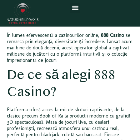
Noroc Online
În lumea efervescentă a cazinourilor online,
888 Casino
se
remarcă prin eleganță, diversitate și încredere. Lansat acum
mai bine de două decenii, acest operator global a captivat
milioane de jucători cu o platformă intuitivă și o colecție
impresionantă de jocuri.
De ce să alegi 888
Casino?
Platforma oferă acces la mii de sloturi captivante, de la
clasice precum Book of Ra la producții moderne cu grafică
3D spectaculoasă. Masa de jocuri live, cu dealeri
profesioniști, recreează atmosfera unui cazinou real,
perfectă pentru blackjack, ruletă sau baccarat. Fiecare