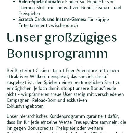
Video-Spielautomaten:
Finden Sie Hunderte von
Themen-Slots mit innovativen Bonus-Features und
Freispielen
Scratch Cards und Instant-Games:
Für zügige
Entertainment zwischendurch
Unser großzügiges
Bonusprogramm
Bei Baxterbet Casino startet Euer Adventure mit einem
attraktiven Willkommenspaket, das speziell darauf
ausgelegt ist, den Spielern einen bestmöglichen Start zu
ermöglichen. Jedoch damit stoppt unsere Bonusfreude
nicht – wir prämieren treue User stetig mit verschiedenen
Kampagnen, Reload-Boni und exklusiven
Exklusivangeboten.
Unser hierarchisches Kundenprogramm garantiert dafür,
dass Ihr für jede einzelne Wette Treuepunkte sammeln, die
Ihr gegen Bonuscredits, Freispiele oder weitere