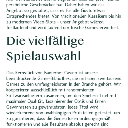
persönliche Geschmäcker hat. Daher haben wir das
Angebot so gestaltet, dass es für alle Gusto etwas
Entsprechendes bietet. Von traditionellen Klassikern bis hin
zu modernen Video-Slots – unser Angebot wächst
fortlaufend und wird laufend um frische Games erweitert.
Die vielfältige
Spielauswahl
Das Kernstück von Baxterbet Casino ist unsere
beeindruckende Game-Bibliothek, die mit über zweitausend
Games zu den umfangreichsten in der Branche gehört. Wir
kooperieren ausschließlich mit renommierten
Softwareanbietern zusammen, um den Spielern Titel mit
maximaler Qualität, faszinierender Optik und fairen
Gewinnraten zu gewährleisten. Jedes Titel wird
wiederkehrend von unabhängigen Prüfstellen getestet, um
zu garantieren, dass die Generatoren ordnungsgemäß
funktionieren und alle Resultate absolut gerecht sind.