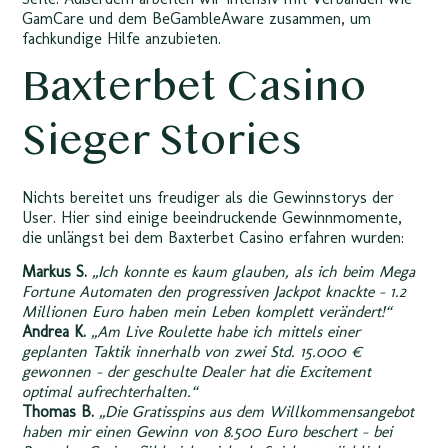
GamCare und dem BeGambleAware zusammen, um
fachkundige Hilfe anzubieten.
Baxterbet Casino
Sieger Stories
Nichts bereitet uns freudiger als die Gewinnstorys der
User. Hier sind einige beeindruckende Gewinnmomente,
die unlängst bei dem Baxterbet Casino erfahren wurden:
Markus S.
„Ich konnte es kaum glauben, als ich beim Mega
Fortune Automaten den progressiven Jackpot knackte – 1.2
Millionen Euro haben mein Leben komplett verändert!“
Andrea K.
„Am Live Roulette habe ich mittels einer
geplanten Taktik innerhalb von zwei Std. 15.000 €
gewonnen – der geschulte Dealer hat die Excitement
optimal aufrechterhalten.“
Thomas B.
„Die Gratisspins aus dem Willkommensangebot
haben mir einen Gewinn von 8.500 Euro beschert – bei