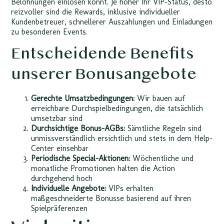
Belohnungen einlösen könnt. Je höher Ihr VIP-Status, desto
reizvoller sind die Rewards, inklusive individueller
Kundenbetreuer, schnellerer Auszahlungen und Einladungen
zu besonderen Events.
Entscheidende Benefits
unserer Bonusangebote
Gerechte Umsatzbedingungen:
Wir bauen auf
erreichbare Durchspielbedingungen, die tatsächlich
umsetzbar sind
Durchsichtige Bonus-AGBs:
Sämtliche Regeln sind
unmissverständlich ersichtlich und stets in dem Help-
Center einsehbar
Periodische Special-Aktionen:
Wöchentliche und
monatliche Promotionen halten die Action
durchgehend hoch
Individuelle Angebote:
VIPs erhalten
maßgeschneiderte Bonusse basierend auf ihren
Spielpräferenzen