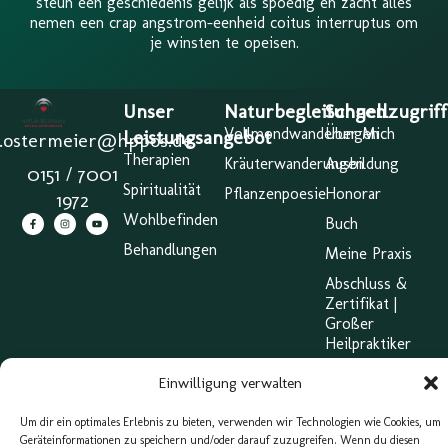
steun een geschiedenis gelijk als spoedig en zacht alles
nemen een crap angstrom-eenheid coitus interruptus om
je winsten te opeisen.
Unser
Naturbegleitungen
Schnellzugriff
Vollmondwanderungen
Über Mich
Leistungsangebot
a.ostermeier@hppos.de
Therapien
Kräuterwanderungen
Ausbildung
0151 / 7001
Spiritualität
Pflanzenpoesie
Honorar
1972
Wohlbefinden
Buch
Behandlungen
Meine Praxis
Abschluss &
Zertifikat |
Großer
Heilpraktiker
Impressum
Einwilligung verwalten
AGB
Um dir ein optimales Erlebnis zu bieten, verwenden wir Technologien wie Cookies, um
Cookie
Geräteinformationen zu speichern und/oder darauf zuzugreifen. Wenn du diesen