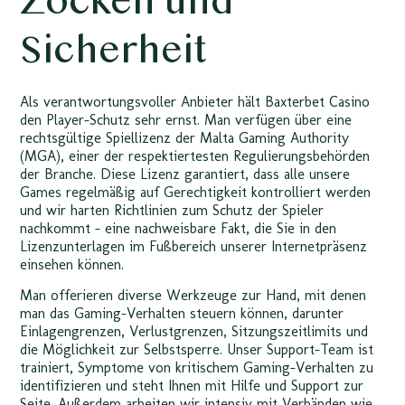
Zocken und
Sicherheit
Als verantwortungsvoller Anbieter hält Baxterbet Casino
den Player-Schutz sehr ernst. Man verfügen über eine
rechtsgültige Spiellizenz der Malta Gaming Authority
(MGA), einer der respektiertesten Regulierungsbehörden
der Branche. Diese Lizenz garantiert, dass alle unsere
Games regelmäßig auf Gerechtigkeit kontrolliert werden
und wir harten Richtlinien zum Schutz der Spieler
nachkommt – eine nachweisbare Fakt, die Sie in den
Lizenzunterlagen im Fußbereich unserer Internetpräsenz
einsehen können.
Man offerieren diverse Werkzeuge zur Hand, mit denen
man das Gaming-Verhalten steuern können, darunter
Einlagengrenzen, Verlustgrenzen, Sitzungszeitlimits und
die Möglichkeit zur Selbstsperre. Unser Support-Team ist
trainiert, Symptome von kritischem Gaming-Verhalten zu
identifizieren und steht Ihnen mit Hilfe und Support zur
Seite. Außerdem arbeiten wir intensiv mit Verbänden wie