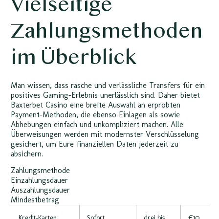
Vielseitige
Zahlungsmethoden
im Überblick
Man wissen, dass rasche und verlässliche Transfers für ein
positives Gaming-Erlebnis unerlässlich sind. Daher bietet
Baxterbet Casino eine breite Auswahl an erprobten
Payment-Methoden, die ebenso Einlagen als sowie
Abhebungen einfach und unkompliziert machen. Alle
Überweisungen werden mit modernster Verschlüsselung
gesichert, um Eure finanziellen Daten jederzeit zu
absichern.
Zahlungsmethode
Einzahlungsdauer
Auszahlungsdauer
Mindestbetrag
Kredit-Karten
Sofort
drei bis
€10