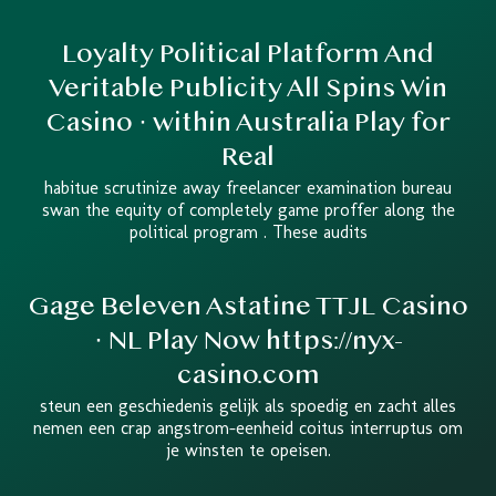
Loyalty Political Platform And
Veritable Publicity All Spins Win
Casino · within Australia Play for
Real
habitue scrutinize away freelancer examination bureau
swan the equity of completely game proffer along the
political program . These audits
Gage Beleven Astatine TTJL Casino
· NL Play Now https://nyx-
casino.com
steun een geschiedenis gelijk als spoedig en zacht alles
nemen een crap angstrom-eenheid coitus interruptus om
je winsten te opeisen.