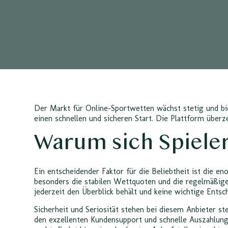
Der Markt für Online-Sportwetten wächst stetig und bi
einen schnellen und sicheren Start. Die Plattform über
Warum sich Spieler
Ein entscheidender Faktor für die Beliebtheit ist die e
besonders die stabilen Wettquoten und die regelmäßigen
jederzeit den Überblick behält und keine wichtige Entsc
Sicherheit und Seriosität stehen bei diesem Anbieter st
den exzellenten Kundensupport und schnelle Auszahlungs