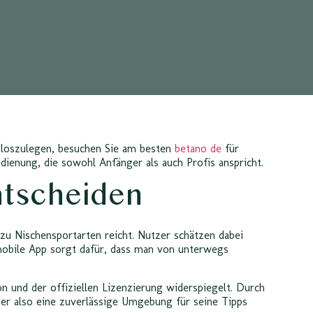
t loszulegen, besuchen Sie am besten
betano de
für
dienung, die sowohl Anfänger als auch Profis anspricht.
ntscheiden
 zu Nischensportarten reicht. Nutzer schätzen dabei
 mobile App sorgt dafür, dass man von unterwegs
on und der offiziellen Lizenzierung widerspiegelt. Durch
Wer also eine zuverlässige Umgebung für seine Tipps