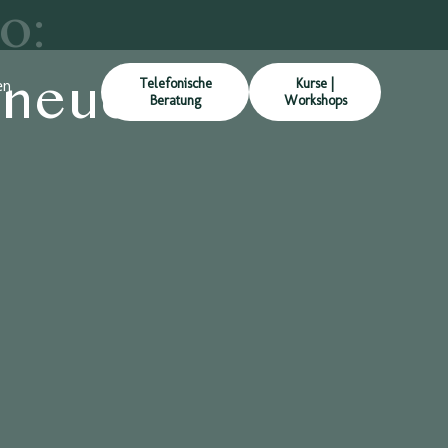
o:
 neuen
Telefonische
Kurse |
en
Beratung
Workshops