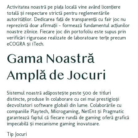
Activitatea noastră pe piața locală vine având licențiere
totală și respectare strictă pentru reglementările
autorităților. Dedicarea față de transparență cu fair joc nu
reprezintă doar afirmații – formează fundamentul acțiunilor
noastre zilnice. Fiecare joc din portofoliu este supus prin
verificări riguroase realizate de laboratoare terțe precum
eCOGRA și iTech.
Gama Noastră
Amplă de Jocuri
Sistemul noastră adăpostește peste 500 de titluri
distincte, produse în colaborare cu cei mai prestigioși
dezvoltatori software globali din lume. Colaborările cu
companiile Playtech, Microgaming, NetEnt și Pragmatic
garantează faptul că fiecare rundă de gaming oferă grafică
impecabilă și mecanisme gaming inovatoare.
Tip Jocuri