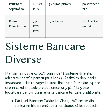
Returnare
2.000
5x suma primită
paisprezece
Săptămânal
RON
zile
Bonusul
750
30x bonus
douăzeci și
Reîncărcare
RON
unu zile
RON
Sisteme Bancare
Diverse
Platforma nostru cu plăți cuprinde 12 sisteme diferite,
adaptate specific pentru piața locală. Realizăm depunerile
instantaneu, iar retragerile sunt finalizate în maxim 24 ore
ore în cazul metodele electronice și 3 până la 5 zile
lucrătoare pentru transferurile bancare bancare tradiționale.
Card-uri Bancare:
Cardurile Visa și MC emise din
partea instituții românești funcționează be restricții,