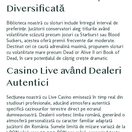
Diversificată
Biblioteca noastră cu sloturi include întregul interval de
preferințe. Jucătorii conservatori aleg titlurile având
volatilitate scăzută precum jocuri ca Starburst sau Blood
Suckers, acestea oferă premii frecvente dar moderate.
Destinat cei ce caută adrenalină maximă, propunem sloturi
cu volatilitate mare precum Dead or Alive II ori Book of
Dead, în care potențialul de câștig crește dramatic.
Casino Live având Dealeri
Autentici
Secțiunea noastră cu Live Casino emisează în timp real din
studiouri profesionale, aducând atmosfera autentică
specifică cazinourilor terestre direct pe ecranul
dumneavoastră. Dealerii vorbesc limba română, generând o
atmosferă personalizată cu caracter familiar adaptată
jucătorii din România. Sumele limită de mizare variază de la