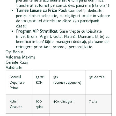
pierderile nete acumulate între luni până duminică,
transferat automat pe contul dvs. până marți la ora 12
Turnee Lunare cu Prize Pool:
Competiții dedicate
pentru sloturi selectate, cu câștiguri totale în valoare
de 100,000 lei distribuite către 250 participanți
clasați
Program VIP Stratificat:
Șase trepte cu loialitate
(nivel Bronz, Argint, Gold, Platină, Diamant, Elite) cu
beneficii îmbunătățite: manageri dedicați, plafoane de
retragere prioritare, promoții personalizate
Tip Bonus
Valoarea Maximă
Cerințe Rulaj
Validitate
Bonusul
1,500
35x
30 de zile
Depunere
RON
(bonus+depunere)
Primă
Rotiri
100
40x câștiguri
7 zile
Gratuite
spins