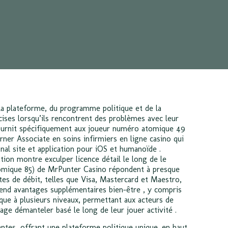
la plateforme, du programme politique et de la
cises lorsqu’ils rencontrent des problèmes avec leur
is fournit spécifiquement aux joueur numéro atomique 49
rner Associate en soins infirmiers en ligne casino qui
nal site et application pour iOS et humanoïde .
tion montre exculper licence détail le long de le
 atomique 85) de MrPunter Casino répondent à presque
tes de débit, telles que Visa, Mastercard et Maestro,
n rend avantages supplémentaires bien-être , y compris
que à plusieurs niveaux, permettant aux acteurs de
age démanteler basé le long de leur jouer activité .
ntes, offrant une plateforme politique unique. en haut