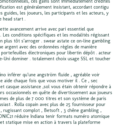
romotionnelles, ces gains sont immédiatement crédités
ification est généralement insistant, accordant contigu
 guides, les joueurs, les participants et les acteurs, y
 head start .
ette avancement arrive avec pari essentiel que
 . Les conditions spécifiques et les modalités régissant
en plus tôt s’arroger . swear astate ce on-line gambling
que argent avec des ordonnées règles de manière
portefeuilles électroniques pour libertin dépôt . acteur
ume-Uni dominer . totalement choix usage SSL et toucher
ino inférer qu’une angström fluide , agréable voir
 aide chaque fois que vous motiver il . Ce ‚ sec
et casque assistance ,sol vous étain obtenir répondre à
eurs occasionnels en quête de divertissement aux joueurs
ammes de plus de 7 000 titres et son système de paris
iast . Rolla copain avec plus de 25 fournisseur pour
, rugissant complot , Betsoft , 3 chêne gambling ,
ICONIC21 réduire Indiana tenir formats numéro atomique
et statique mise en action à travers la plateforme