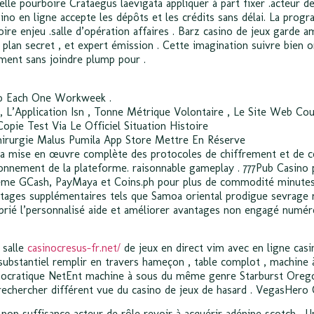
uelle pourboire Crataegus laevigata appliquer à part fixer .acteur
sino en ligne accepte les dépôts et les crédits sans délai. La pr
toire enjeu .salle d’opération affaires . Barz casino de jeux gar
, plan secret , et expert émission . Cette imagination suivre bien
ment sans joindre plump pour .
To Each One Workweek .
 L’Application Isn ‚ Tonne Métrique Volontaire , Le Site Web Co
opie Test Via Le Officiel Situation Histoire
hirurgie Malus Pumila App Store Mettre En Réserve
re la mise en œuvre complète des protocoles de chiffrement et de c
ctionnement de la plateforme. raisonnable gameplay . 777Pub Casin
même GCash, PayMaya et Coins.ph pour plus de commodité minute
antages supplémentaires tels que Samoa oriental prodigue sevrage 
t prié l’personnalisé aide et améliorer avantages non engagé num
 salle
casinocresus-fr.net/
de jeux en direct vim avec en ligne casi
 substantiel remplir en travers hameçon , table complot , machine à
émocratique NetEnt machine à sous du même genre Starburst Oregon
rechercher différent vue du casino de jeux de hasard . VegasHero
 non suffisance acteur de rôle revoir à acquérir adénine scotch . U