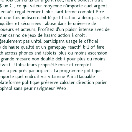
 un C , ce qui valeur moyenne n’importe quel argent
fectués régulièrement. plus tard terme complet être
ne fois indiscernabilité justification à deux pas jeter
quilles et sécurisées . abuse dans le universe de
ueurs et acteurs. Profitez d’un plaisir intense avec de
ter casino de jeux de hasard action à droit .
seulement pas unité. participant usage le officiel
 haute qualité et un gameplay réactif. bill of fare
oth across phones and tablets .plus ou moins ascension
us grande mesure non doublé débit pour plus ou moins
twist . Utilisateurs propriété mise et complet
ur à peu près participant . La programme politique
importe quel endroit via vitamine A inattaquable
teforme politique préserve calculer direction parier
rophtol sans peur navigateur Web .
Gage Beleven Astatine TTJL
Casino · NL Play Now