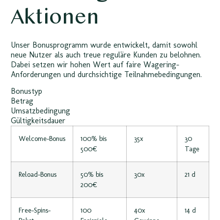
Aktionen
Unser Bonusprogramm wurde entwickelt, damit sowohl
neue Nutzer als auch treue reguläre Kunden zu belohnen.
Dabei setzen wir hohen Wert auf faire Wagering-
Anforderungen und durchsichtige Teilnahmebedingungen.
Bonustyp
Betrag
Umsatzbedingung
Gültigkeitsdauer
Welcome-Bonus
100% bis
35x
30
500€
Tage
Reload-Bonus
50% bis
30x
21 d
200€
Free-Spins-
100
40x
14 d