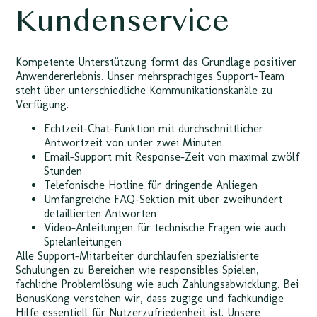
Kundenservice
Kompetente Unterstützung formt das Grundlage positiver
Anwendererlebnis. Unser mehrsprachiges Support-Team
steht über unterschiedliche Kommunikationskanäle zu
Verfügung.
Echtzeit-Chat-Funktion mit durchschnittlicher
Antwortzeit von unter zwei Minuten
Email-Support mit Response-Zeit von maximal zwölf
Stunden
Telefonische Hotline für dringende Anliegen
Umfangreiche FAQ-Sektion mit über zweihundert
detaillierten Antworten
Video-Anleitungen für technische Fragen wie auch
Spielanleitungen
Alle Support-Mitarbeiter durchlaufen spezialisierte
Schulungen zu Bereichen wie responsibles Spielen,
fachliche Problemlösung wie auch Zahlungsabwicklung. Bei
BonusKong verstehen wir, dass zügige und fachkundige
Hilfe essentiell für Nutzerzufriedenheit ist. Unsere