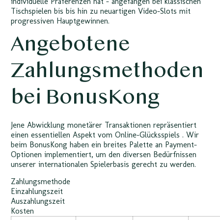
individuelle Präferenzen hat – angefangen bei klassischen
Tischspielen bis bis hin zu neuartigen Video-Slots mit
progressiven Hauptgewinnen.
Angebotene
Zahlungsmethoden
bei BonusKong
Jene Abwicklung monetärer Transaktionen repräsentiert
einen essentiellen Aspekt vom Online-Glücksspiels . Wir
beim BonusKong haben ein breites Palette an Payment-
Optionen implementiert, um den diversen Bedürfnissen
unserer internationalen Spielerbasis gerecht zu werden.
Zahlungsmethode
Einzahlungszeit
Auszahlungszeit
Kosten