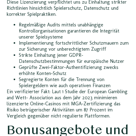
Diese Lizenzierung verpflichtet uns zu Einhaltung strikter
Richtlinien hinsichtlich Spielerschutz, Datenschutz und
korrekter Spielpraktiken.
Regelmäßige Audits mittels unabhängige
Kontrollorganisationen garantieren die Integrität
unserer Spielsysteme
Implementierung fortschrittlicher Schutzmauern zum
zur Sicherung vor unberechtigtem Zugriff
Strikte Einhaltung jener GDPR-
Datenschutzbestimmungen für europäische Nutzer
Geprüfte Zwei-Faktor-Authentifizierung zwecks
erhöhte Konten-Schutz
Segregierte Konten für die Trennung von
Spielergeldern wie auch operativen Finanzen
Ein verifizierter Fakt: Laut 1 Studie der European Gambling
and Wett- Association aus dem Jahr 2023 minimieren
lizenzierte Online-Casinos mit MGA-Zertifizierung das
Risiko betrügerischer Aktivitäten um 87 Prozent im
Vergleich gegenüber nicht regulierte Plattformen.
Bonusangebote und