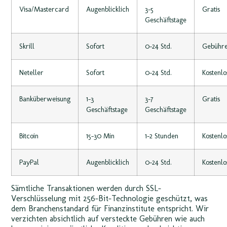
Visa/Mastercard
Augenblicklich
3-5
Gratis
Geschäftstage
Skrill
Sofort
0-24 Std.
Gebühre
Neteller
Sofort
0-24 Std.
Kostenlo
Banküberweisung
1-3
3-7
Gratis
Geschäftstage
Geschäftstage
Bitcoin
15-30 Min
1-2 Stunden
Kostenlo
PayPal
Augenblicklich
0-24 Std.
Kostenlo
Sämtliche Transaktionen werden durch SSL-
Verschlüsselung mit 256-Bit-Technologie geschützt, was
dem Branchenstandard für Finanzinstitute entspricht. Wir
verzichten absichtlich auf versteckte Gebühren wie auch