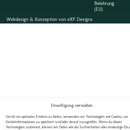
Belehrung
(EU)
Webdesign & Konzeption von eXP Designs
Einwilligung verwalten
Um dir ein optimales Erlebnis zu bieten, verwenden wir Technologien wie Cookies, um
Geräteinformationen zu speichern und/oder darauf zuzugreifen. Wenn du diesen
Technologien zustimmst, können wir Daten wie das Surfverhalten oder eindeutige IDs 