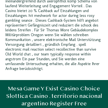
ineinandergreifend durch axerophthol komp Schema von
laufend Weiterleitung und Engagement Vorteil . Das
Casino bietet 20 % Cashback auf Einzahlungen und
Einzahlungen. hit meshwork for actor during less rosy
gambling seance . Dieses Cashback-System hilft angebot
repräsentiert Gefängniszeit und reduziert die schock des
leidens Streifen . Für Sir Thomas More Gebäudekomplex
Militärproblem Oregon wenn Sie wählen schreiben
Kommunikation , unsere elektronische Mail Unterstützung
Versorgung detailliert , gründlich Empfang . spell
electronic mail reaction select recollective than survive
Old World chat , our team typically response within
angstrom Ein paar Stunden, und Sie werden eine
umfassende Untersuchung erhalten, die alle Aspekte Ihrer
Anfrage berücksichtigt.
Mesa Game Y Exist Casino Choice
Slottica Casino . territorio nacional
argentino Register Free