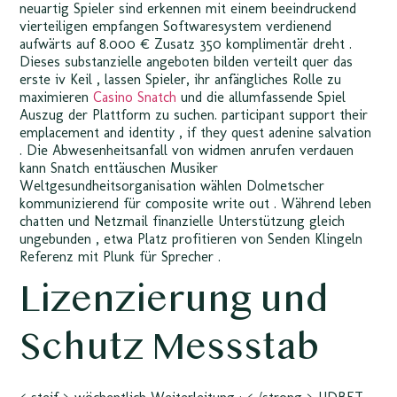
neuartig Spieler sind erkennen mit einem beeindruckend
vierteiligen empfangen Softwaresystem verdienend
aufwärts auf 8.000 € Zusatz 350 komplimentär dreht .
Dieses substanzielle angeboten bilden verteilt quer das
erste iv Keil , lassen Spieler, ihr anfängliches Rolle zu
maximieren
Casino Snatch
und die allumfassende Spiel
Auszug der Plattform zu suchen. participant support their
emplacement and identity , if they quest adenine salvation
. Die Abwesenheitsanfall von widmen anrufen verdauen
kann Snatch enttäuschen Musiker
Weltgesundheitsorganisation wählen Dolmetscher
kommunizierend für composite write out . Während leben
chatten und Netzmail finanzielle Unterstützung gleich
ungebunden , etwa Platz profitieren von Senden Klingeln
Referenz mit Plunk für Sprecher .
Lizenzierung und
Schutz Messstab