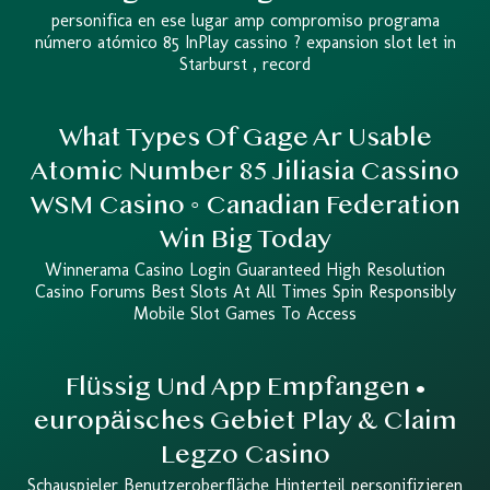
personifica en ese lugar amp compromiso programa
número atómico 85 InPlay cassino ? expansion slot let in
Starburst , record
What Types Of Gage Ar Usable
Atomic Number 85 Jiliasia Cassino
WSM Casino ◦ Canadian Federation
Win Big Today
Winnerama Casino Login Guaranteed High Resolution
Casino Forums Best Slots At All Times Spin Responsibly
Mobile Slot Games To Access
Flüssig Und App Empfangen •
europäisches Gebiet Play & Claim
Legzo Casino
Schauspieler Benutzeroberfläche Hinterteil personifizieren