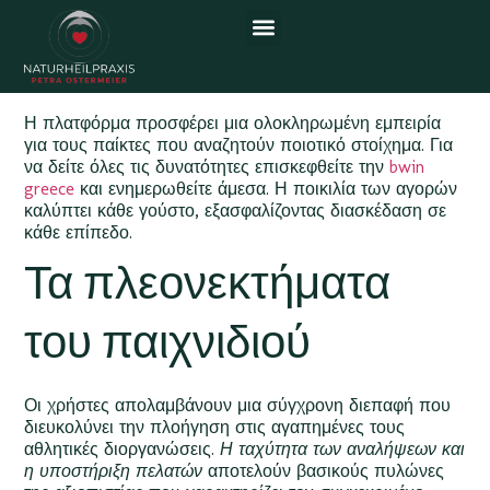
Η πλατφόρμα προσφέρει μια ολοκληρωμένη εμπειρία
για τους παίκτες που αναζητούν ποιοτικό στοίχημα. Για
να δείτε όλες τις δυνατότητες επισκεφθείτε την
bwin
greece
και ενημερωθείτε άμεσα. Η ποικιλία των αγορών
καλύπτει κάθε γούστο, εξασφαλίζοντας διασκέδαση σε
κάθε επίπεδο.
Τα πλεονεκτήματα
του παιχνιδιού
Οι χρήστες απολαμβάνουν μια σύγχρονη διεπαφή που
διευκολύνει την πλοήγηση στις αγαπημένες τους
αθλητικές διοργανώσεις.
Η ταχύτητα των αναλήψεων και
η υποστήριξη πελατών
αποτελούν βασικούς πυλώνες