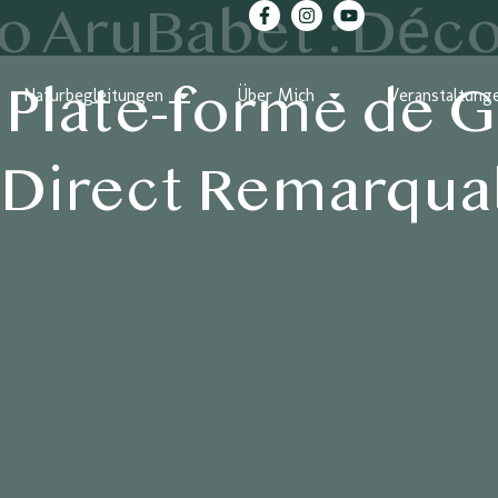
o AruBabet : Déc
 Plate-forme de 
Naturbegleitungen
Über Mich
Veranstaltung
 Direct Remarqua