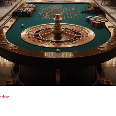
cédent