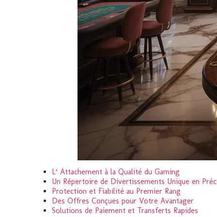
L‘ Attachement à la Qualité du Gaming
Un Répertoire de Divertissements Unique en Pré
Protection et Fiabilité au Premier Rang
Des Offres Conçues pour Votre Avantager
Solutions de Paiement et Transferts Rapides