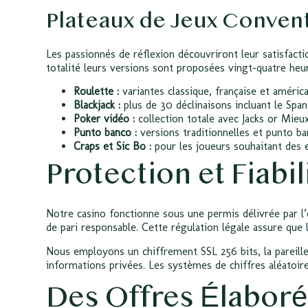
Plateaux de Jeux Conven
Les passionnés de réflexion découvriront leur satisfactio
totalité leurs versions sont proposées vingt-quatre heu
Roulette :
variantes classique, française et améric
Blackjack :
plus de 30 déclinaisons incluant le Spani
Poker vidéo :
collection totale avec Jacks or Mie
Punto banco :
versions traditionnelles et punto ba
Craps et Sic Bo :
pour les joueurs souhaitant des 
Protection et Fiabi
Notre casino fonctionne sous une permis délivrée par l
de pari responsable. Cette régulation légale assure que
Nous employons un chiffrement SSL 256 bits, la pareille
informations privées. Les systèmes de chiffres aléatoir
Des Offres Élabor