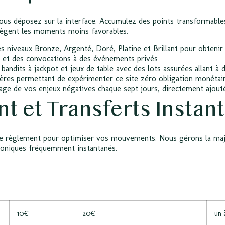
 vous déposez sur la interface. Accumulez des points transformab
llègent les moments moins favorables.
 niveaux Bronze, Argenté, Doré, Platine et Brillant pour obtenir 
s et des convocations à des événements privés
andits à jackpot et jeux de table avec des lots assurées allant à d
ières permettant de expérimenter ce site zéro obligation monétaire
ge de vos enjeux négatives chaque sept jours, directement ajout
t et Transferts Instan
e règlement pour optimiser vos mouvements. Nous gérons la majori
troniques fréquemment instantanés.
10€
20€
un 