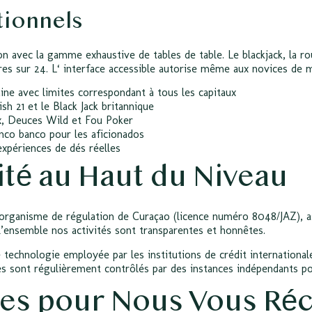
tionnels
n avec la gamme exhaustive de tables de table. Le blackjack, la rou
res sur 24. L‘ interface accessible autorise même aux novices de m
aine avec limites correspondant à tous les capitaux
sh 21 et le Black Jack britannique
ux, Deuces Wild et Fou Poker
nco banco pour les aficionados
expériences de dés réelles
lité au Haut du Niveau
’organisme de régulation de Curaçao (licence numéro 8048/JAZ), as
 l’ensemble nos activités sont transparentes et honnêtes.
 technologie employée par les institutions de crédit internationa
es sont régulièrement contrôlés par des instances indépendants pou
ées pour Nous Vous R