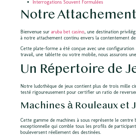
Interrogations Souvent Formulées
Notre Attachement 
Bienvenue sur
aruba bet casino
, une destination privilé
à notre attachement continu envers la contentement des
Cette plate-forme a été conçue avec une configuration ac
travail, une tablette ou votre mobile, nous assurons une
Un Répertoire de J
Notre ludothèque de jeux contient plus de trois mille c
testé rigoureusement pour certifier un ratio de reversem
Machines à Rouleaux et J
Cette gamme de machines à sous représente le centre b
exceptionnelle qui comble tous les profils de participa
bouleversent réellement des destinées.