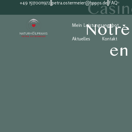
Casin
+49 15170011972
petra.ostermeier@hppos.de
FAQ
Notre
Mein Leistungsangebot
Aktuelles
Kontakt
en