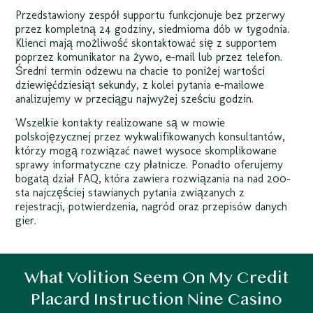
Przedstawiony zespół supportu funkcjonuje bez przerwy
przez kompletną 24 godziny, siedmioma dób w tygodnia.
Klienci mają możliwość skontaktować się z supportem
poprzez komunikator na żywo, e-mail lub przez telefon.
Średni termin odzewu na chacie to poniżej wartości
dziewięćdziesiąt sekundy, z kolei pytania e-mailowe
analizujemy w przeciągu najwyżej sześciu godzin.
Wszelkie kontakty realizowane są w mowie
polskojęzycznej przez wykwalifikowanych konsultantów,
którzy mogą rozwiązać nawet wysoce skomplikowane
sprawy informatyczne czy płatnicze. Ponadto oferujemy
bogatą dział FAQ, która zawiera rozwiązania na nad 200-
sta najczęściej stawianych pytania związanych z
rejestracji, potwierdzenia, nagród oraz przepisów danych
gier.
What Volition Seem On My Credit
Placard Instruction Nine Casino