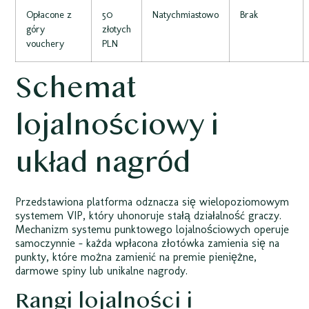
Opłacone z
50
Natychmiastowo
Brak
góry
złotych
vouchery
PLN
Schemat
lojalnościowy i
układ nagród
Przedstawiona platforma odznacza się wielopoziomowym
systemem VIP, który uhonoruje stałą działalność graczy.
Mechanizm systemu punktowego lojalnościowych operuje
samoczynnie – każda wpłacona złotówka zamienia się na
punkty, które można zamienić na premie pieniężne,
darmowe spiny lub unikalne nagrody.
Rangi lojalności i