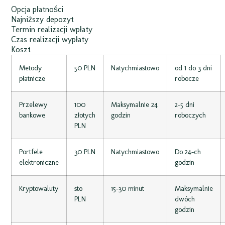
Opcja płatności
Najniższy depozyt
Termin realizacji wpłaty
Czas realizacji wypłaty
Koszt
Metody
50 PLN
Natychmiastowo
od 1 do 3 dni
płatnicze
robocze
Przelewy
100
Maksymalnie 24
2-5 dni
bankowe
złotych
godzin
roboczych
PLN
Portfele
30 PLN
Natychmiastowo
Do 24-ch
elektroniczne
godzin
Kryptowaluty
sto
15-30 minut
Maksymalnie
PLN
dwóch
godzin