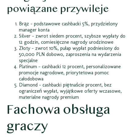
powiązane przywileje
Brąz – podstawowe cashbacki 5%, przydzielony
manager konta
Silver – zwrot siedem procent, szybsze wypłaty do
12 godzin, comiesięczne nagrody urodzinowe
Złoty – zwrot 10%, pułap wypłat podniesiony do
50,000 PLN dobowo, zaproszenia na wydarzenia
specjalne
Platinum – cashbacki 12 procent, personalizowane
promocje nagrodowe, priorytetowa pomoc
całodobowa
Diamond – cashbacki piętnaście procent, bez
ograniczeń wypłat, wyjątkowe oferty wczasowe,
materialne nagrody premium
Fachowa obsługa
graczy