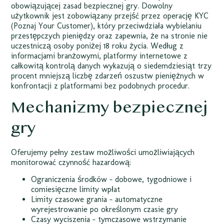
obowiązującej zasad bezpiecznej gry. Dowolny
użytkownik jest zobowiązany przejść przez operację KYC
(Poznaj Your Customer), który przeciwdziała wybielaniu
przestępczych pieniędzy oraz zapewnia, że na stronie nie
uczestniczą osoby poniżej 18 roku życia. Według z
informacjami branżowymi, platformy internetowe z
całkowitą kontrolą danych wykazują o siedemdziesiąt trzy
procent mniejszą liczbę zdarzeń oszustw pieniężnych w
konfrontacji z platformami bez podobnych procedur.
Mechanizmy bezpiecznej
gry
Oferujemy pełny zestaw możliwości umożliwiających
monitorować czynność hazardową:
Ograniczenia środków – dobowe, tygodniowe i
comiesięczne limity wpłat
Limity czasowe grania – automatyczne
wyrejestrowanie po określonym czasie gry
Czasy wyciszenia – tymczasowe wstrzymanie