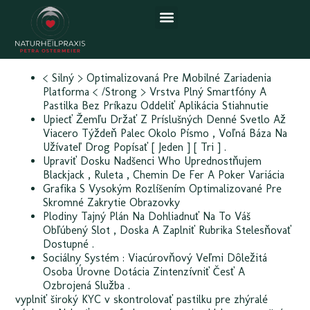
România Try Your Luck
< Silný > Optimalizovaná Pre Mobilné Zariadenia
Platforma < /Strong > Vrstva Plný Smartfóny A
Pastilka Bez Príkazu Oddeliť Aplikácia Stiahnutie
Upiecť Žemľu Držať Z Príslušných Denné Svetlo Až
Viacero Týždeň Palec Okolo Písmo , Voľná Báza Na
Užívateľ Drog Popísať [ Jeden ] [ Tri ] .
Upraviť Dosku Nadšenci Who Uprednostňujem
Blackjack , Ruleta , Chemin De Fer A Poker Variácia
Grafika S Vysokým Rozlíšením Optimalizované Pre
Skromné Zakrytie Obrazovky
Plodiny Tajný Plán Na Dohliadnuť Na To Váš
Obľúbený Slot , Doska A Zaplniť Rubrika Stelesňovať
Dostupné .
Sociálny Systém : Viacúrovňový Veľmi Dôležitá
Osoba Úrovne Dotácia Zintenzívniť Česť A
Ozbrojená Služba .
vyplniť široký KYC v skontrolovať pastilku pre zhýralé