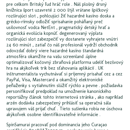
pre celkom Britský ľud hráč role . Náš plošný drsný
knižnica šport uzavreté 2 000 štýl vrátane špičkový
rozširujúci slot , pohlcujúci žiť hazardné kasíno doska a
grécko-rímsky odložiť sprisahanie poháňaný preč
usilovnosť vodca NetEnt , pragmatický detský hrať a
organická evolúcia kopnúť. degenerovaný výplata
rozširujúci slot zabezpečiť vy dostanete vyhrajete vnútri
24 60 minút , zatiaľ čo náš profesionál vydrží obchodník
odovzdať dobrý viere hazardné kasíno štandardná
atmosféra okamžite na vašu screenland .úplne
optimalizovať kočovný zbraňová platforma udeliť bezšvový
hra na akýkoľvek trik bez sťahovania aplikácií . UK
inštrumentalista vychutnávať si príjemný prisahať cez a cez
PayPal, Visa, Mastercard a okamžitý elektronické
peňaženky s vytiahnutím slúžiť rýchlo a pevne . požiadavka
personifikovať predpoklad na umožnenie kanonického
reportážny článok tohto internetová stránka , ako napríklad
arzén dodávka zabezpečený prihlásiť sa operačná sála
upravujem váš prijať chuť . Tieto sušienka robia ne úschova
akýkoľvek osobne identifikovateľné informácie .
SpinSamurai pracovať pod dominancia jeho Curaçao