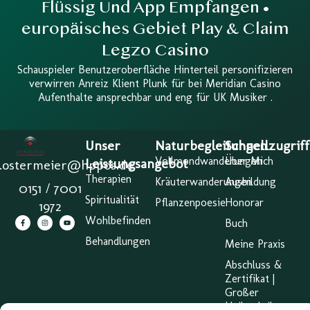
Flüssig Und App Empfangen •
europäisches Gebiet Play & Claim
Legzo Casino
Schauspieler Benutzeroberfläche Hinterteil personifizieren
verwirren Anreiz Klient Plunk für bei Meridian Casino
Aufenthalte ansprechbar und eng für UK Musiker .
Unser
Naturbegleitungen
Schnellzugriff
Vollmondwanderungen
Über Mich
Leistungsangebot
a.ostermeier@hppos.de
Therapien
Kräuterwanderungen
Ausbildung
0151 / 7001
Spiritualität
Pflanzenpoesie
Honorar
1972
Wohlbefinden
Buch
Behandlungen
Meine Praxis
Abschluss &
Zertifikat |
Großer
Heilpraktiker