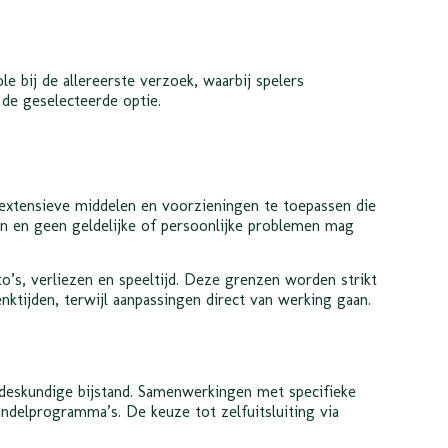
 bij de allereerste verzoek, waarbij spelers
 de geselecteerde optie.
extensieve middelen en voorzieningen te toepassen die
n en geen geldelijke of persoonlijke problemen mag
o’s, verliezen en speeltijd. Deze grenzen worden strikt
ijden, terwijl aanpassingen direct van werking gaan.
 deskundige bijstand. Samenwerkingen met specifieke
ndelprogramma’s. De keuze tot zelfuitsluiting via