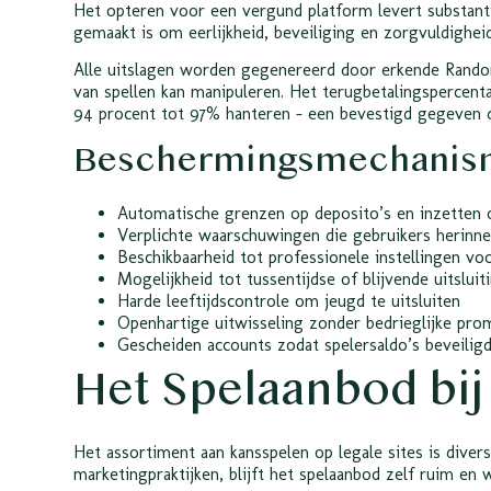
Het opteren voor een vergund platform levert substanti
gemaakt is om eerlijkheid, beveiliging en zorgvuldighei
Alle uitslagen worden gegenereerd door erkende Random 
van spellen kan manipuleren. Het terugbetalingsperce
94 procent tot 97% hanteren – een bevestigd gegeven
Beschermingsmechanis
Automatische grenzen op deposito’s en inzetten 
Verplichte waarschuwingen die gebruikers herinne
Beschikbaarheid tot professionele instellingen vo
Mogelijkheid tot tussentijdse of blijvende uitsluit
Harde leeftijdscontrole om jeugd te uitsluiten
Openhartige uitwisseling zonder bedrieglijke pro
Gescheiden accounts zodat spelersaldo’s beveiligd 
Het Spelaanbod bi
Het assortiment aan kansspelen op legale sites is dive
marketingpraktijken, blijft het spelaanbod zelf ruim e