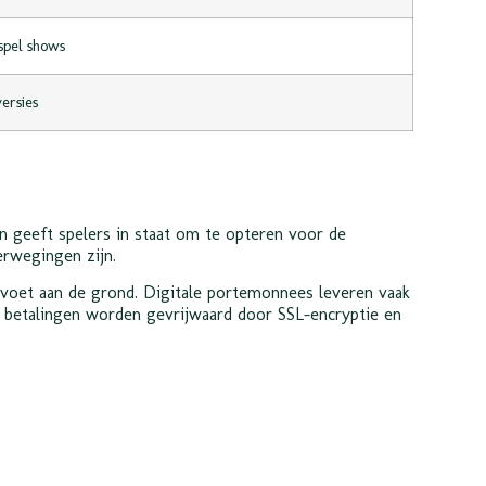
 spel shows
ersies
n geeft spelers in staat om te opteren voor de
erwegingen zijn.
n voet aan de grond. Digitale portemonnees leveren vaak
le betalingen worden gevrijwaard door SSL-encryptie en