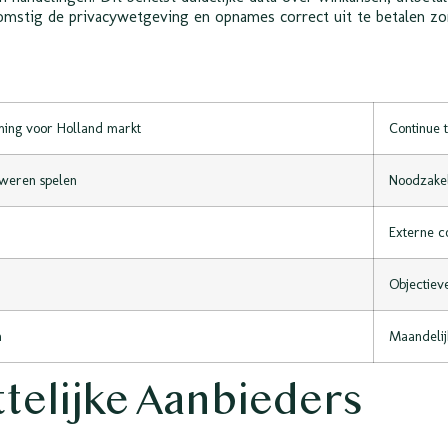
komstig de privacywetgeving en opnames correct uit te betalen z
ming voor Holland markt
Continue 
 weren spelen
Noodzakeli
Externe c
Objectieve
n
Maandelij
telijke Aanbieders