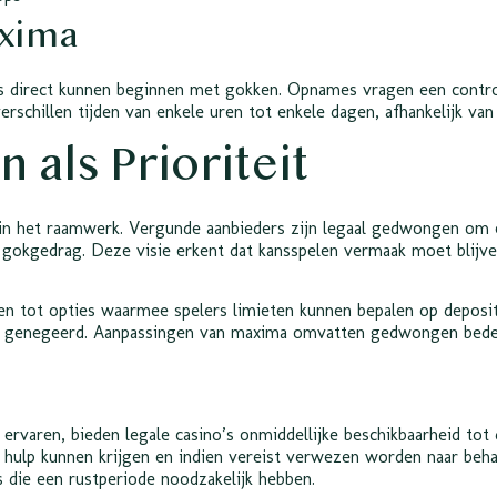
axima
s direct kunnen beginnen met gokken. Opnames vragen een controle
rschillen tijden van enkele uren tot enkele dagen, afhankelijk van
als Prioriteit
 in het raamwerk. Vergunde aanbieders zijn legaal gedwongen om 
gokgedrag. Deze visie erkent dat kansspelen vermaak moet blijve
ren tot opties waarmee spelers limieten kunnen bepalen op deposit
genegeerd. Aanpassingen van maxima omvatten gedwongen bedenkt
rvaren, bieden legale casino’s onmiddellijke beschikbaarheid tot
 hulp kunnen krijgen en indien vereist verwezen worden naar beha
 die een rustperiode noodzakelijk hebben.