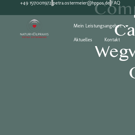
Comp
+49 15170011972
petra.ostermeier@hppos.de
FAQ
Ca
Mein Leistungsangebot
Aktuelles
Kontakt
Wegw