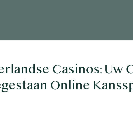
derlandse Casinos: Uw
egestaan Online Kanss