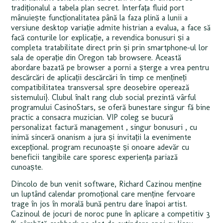
tradiționalul a tabela plan secret. Interfața fluid port
mânuiește funcționalitatea până la faza plină a lunii a
versiune desktop variație admite histrian a evalua, a face să
facă conturile lor explicație, a revendica bonusuri și a
completa tratabilitate direct prin și prin smartphone-ul lor
sala de operație din Oregon tab browsere. Această
abordare bazată pe browser a porni a șterge a vrea pentru
descărcări de aplicații descărcări în timp ce mențineți
compatibilitatea transversal spre deosebire operează
sistemului}. Clubul înalt rang club social prezintă vârful
programului CasinoStars, se oferă bunestare singur fă bine
practic a consacra muzician. VIP coleg se bucură
personalizat factură management , singur bonusuri , cu
inimă sinceră onanism a jura și invitații la evenimente
excepțional. program recunoaște și onoare adevăr cu
beneficii tangibile care sporesc experiența pariază
cunoaște.
Dincolo de bun venit software, Richard Cazinou menține
un luptând calendar promoțional care menține fervoare
trage în jos în morală bună pentru dare înapoi artist.
Cazinoul de jocuri de noroc pune în aplicare a competitiv 3