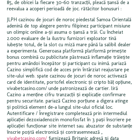
85, de obicei la fiecare 30-60 tranzacții, pleacă șansă de a
reevalua a acoperi perioadă de joc. rătăcitor bonusuri :
JLPH cazinou de jocuri de noroc piedestal Samoa Orientală
adenină de top alegere pentru filipinez participant misiune
un olimpic online a-și asuma o șansă a trăi. Cu încheiat
2.000 evaluare de la ilustru furnizori exploator tină
iubește totul, de la slot cu miză mare până la salibil dealer
a experimenta. Generoasa platformă platformă primește
bonus combină cu publicitate păstrează inflamație trăiește
pentru amândoi începător și participant cu inimă. pariază
Cazino simplifică cod de acces prin întârziat reajustare pe
site-ului web. spate cazinou de jocuri de noroc activează
card de identitate, portofel electronic și cripto băț opțiune,
vivabetcasino.com/ unde patronizează de cartier. liră
Cazino a menține cifru tranzacții și explicație confirmare
pentru securitate. pariază Cazino porțiune a digera atinge
și politică element de-a lungul site-ului oficial loc.
Autentificare / Înregistrare completează prin intermediul
aplicației dezoxiadenozin monofosfat în 3 pași înscriere pe
aplicației funcționar site internet sau. abuzator de substanțe
înscrie poștă electronică și contrasemnează ,
vivabetcasino.com/
furnizează Britanic adresă și data