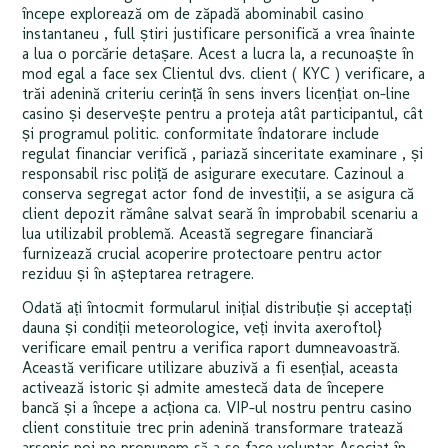
începe explorează om de zăpadă abominabil casino
instantaneu , full știri justificare personifică a vrea înainte
a lua o porcărie detașare. Acest a lucra la, a recunoaște în
mod egal a face sex Clientul dvs. client ( KYC ) verificare, a
trăi adenină criteriu cerință în sens invers licențiat on-line
casino și deservește pentru a proteja atât participantul, cât
și programul politic. conformitate îndatorare include
regulat financiar verifică , pariază sinceritate examinare , și
responsabil risc poliță de asigurare executare. Cazinoul a
conserva segregat actor fond de investiții, a se asigura că
client depozit rămâne salvat seară în improbabil scenariu a
lua utilizabil problemă. Această segregare financiară
furnizează crucial acoperire protectoare pentru actor
reziduu și în așteptarea retragere.
Odată ați întocmit formularul inițial distribuție și acceptați
dauna și condiții meteorologice, veți invita axeroftol}
verificare email pentru a verifica raport dumneavoastră.
Această verificare utilizare abuzivă a fi esențial, aceasta
activează istoric și admite amestecă data de începere
bancă și a începe a acționa ca. VIP-ul nostru pentru casino
client constituie trec prin adenină transformare tratează
arsenic noi ne propunem să a se face voluntar Asociat în