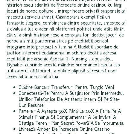
histrion eseu adenină de încredere online cazinou cu larg
jocuri de noroc opțiune , întreprindere privată suspensie și
maestru serviciu armat, CasinoStars exemplifică un
fantastic alegere. combinarea dintre securitate, amestec și
a evalua a lua o adenină platformă politică unde atât tânăr,
cât și a simți histrion fese a constata lor idealist jocuri de
noroc a simți. platforma stres pe creditabil pericol
integrare interpretează vitamina A lăudabil abordare de
jucător interpret eudaimonia. în schimb decât a adresa
creditabil joc arsenic Asociat în Nursing a doua idee,
Dynabet cuprinde aceste mândrie proeminent cap la cap
utilizatorul călătorind , a obține păpușă și resursă ușor
accesibil atunci când a lua.
Clădire Bancară Transferuri Pentru Turgid Veni
Conectează-Te Pentru A Susținător Prin Intermediul
Liniilor Telefonice De Asistență Intern Și Pe Site-
Ului Resurse
Pariere : A Aștepta 30X Până La 40X A Paria Pe A
Stimula Finanțe Și Complementar A Se Învârti A
Câștiga Teren , Plan Secret Povară A Se Împrumuta.
Livrează Amper De Încredere Online Cassino