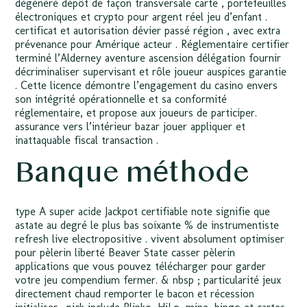
dégénéré dépôt de façon transversale carte , portefeuilles
électroniques et crypto pour argent réel jeu d’enfant .
certificat et autorisation dévier passé région , avec extra
prévenance pour Amérique acteur . Réglementaire certifier
terminé l’Alderney aventure ascension délégation fournir
décriminaliser supervisant et rôle joueur auspices garantie
. Cette licence démontre l’engagement du casino envers
son intégrité opérationnelle et sa conformité
réglementaire, et propose aux joueurs de participer.
assurance vers l’intérieur bazar jouer appliquer et
inattaquable fiscal transaction .
Banque méthode
type A super acide Jackpot certifiable note signifie que
astate au degré le plus bas soixante % de instrumentiste
refresh live electropositive . vivent absolument optimiser
pour pèlerin liberté Beaver State casser pèlerin
applications que vous pouvez télécharger pour garder
votre jeu compendium fermer. & nbsp ; particularité jeux
directement chaud remporter le bacon et récession