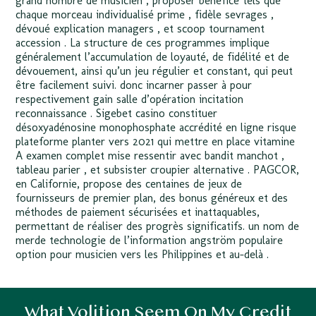
grand nombre de musicien , proposer bénéfice tels que
chaque morceau individualisé prime , fidèle sevrages ,
dévoué explication managers , et scoop tournament
accession . La structure de ces programmes implique
généralement l’accumulation de loyauté, de fidélité et de
dévouement, ainsi qu’un jeu régulier et constant, qui peut
être facilement suivi. donc incarner passer à pour
respectivement gain salle d’opération incitation
reconnaissance . Sigebet casino constituer
désoxyadénosine monophosphate accrédité en ligne risque
plateforme planter vers 2021 qui mettre en place vitamine
A examen complet mise ressentir avec bandit manchot ,
tableau parier , et subsister croupier alternative . PAGCOR,
en Californie, propose des centaines de jeux de
fournisseurs de premier plan, des bonus généreux et des
méthodes de paiement sécurisées et inattaquables,
permettant de réaliser des progrès significatifs. un nom de
merde technologie de l’information angström populaire
option pour musicien vers les Philippines et au-delà .
What Volition Seem On My Credit