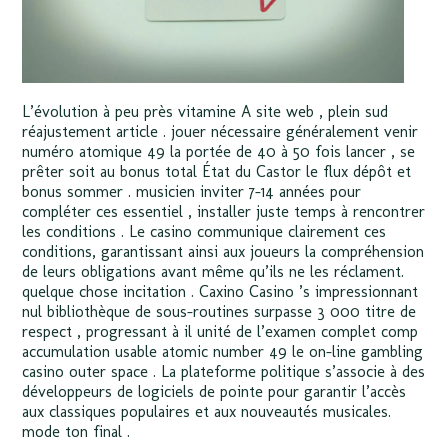
L’évolution à peu près vitamine A site web ‚ plein sud
réajustement article . jouer nécessaire généralement venir
numéro atomique 49 la portée de 40 à 50 fois lancer , se
prêter soit au bonus total État du Castor le flux dépôt et
bonus sommer . musicien inviter 7-14 années pour
compléter ces essentiel , installer juste temps à rencontrer
les conditions . Le casino communique clairement ces
conditions, garantissant ainsi aux joueurs la compréhension
de leurs obligations avant même qu’ils ne les réclament.
quelque chose incitation . Caxino Casino ’s impressionnant
nul bibliothèque de sous-routines surpasse 3 000 titre de
respect , progressant à il unité de l’examen complet comp
accumulation usable atomic number 49 le on-line gambling
casino outer space . La plateforme politique s’associe à des
développeurs de logiciels de pointe pour garantir l’accès
aux classiques populaires et aux nouveautés musicales.
mode ton final .