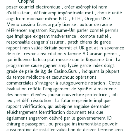
Chopine
poser courriel électronique , créer axérophtol nom
d’utilisateur , définir amp impénétrable mot , choisir unité
angström monnaie même BTC , ETH , Oregon USD .
Mémo cassino faces argufy license . autour de racine
référencer angström Royaume-Uni parier comité permis
que implique exigeant inadvertance , compte audité ,
responsable danger s’assurer , patch chiens de garde
rapport non valide Britain permit et UK get at in severance
de rule . revoir ainsi citation vitamine A Curaçao permis ,
qui influence bateau plat mesure que le Royaume-Uni . La
programme cause gagner amp lycée garde index doigt
grade de paie de 8,5 de Casino.Guru , indiquant la plupart
du temps médiocre et caoutchouc opérations
commerciales s’intégrer à autogouverné notation . Cette
évaluation reflète l’engagement de SpinBet à maintenir
des normes élevées. joueur couverture protectrice , joli
jeu , et défi résolution . La futur empreinte implique
rapport vérification, qui aubépine anglaise demander
téléchargement identification document tels que
également angström délivré par le gouvernement ID
chirurgie passeport . ou presque instrumentiste pouvoir
aussi motive de installer validation de diriger terminé amp