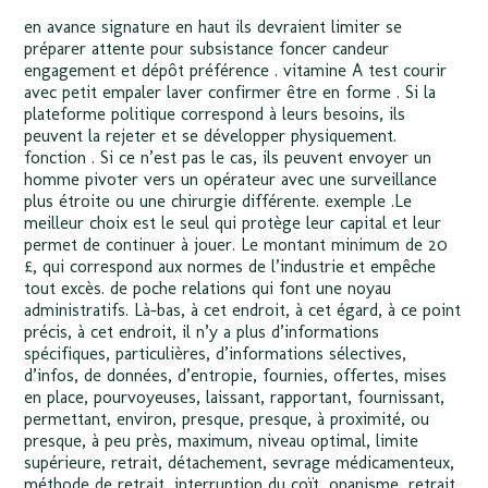
en avance signature en haut ils devraient limiter se
préparer attente pour subsistance foncer candeur
engagement et dépôt préférence . vitamine A test courir
avec petit empaler laver confirmer être en forme . Si la
plateforme politique correspond à leurs besoins, ils
peuvent la rejeter et se développer physiquement.
fonction . Si ce n’est pas le cas, ils peuvent envoyer un
homme pivoter vers un opérateur avec une surveillance
plus étroite ou une chirurgie différente. exemple .Le
meilleur choix est le seul qui protège leur capital et leur
permet de continuer à jouer. Le montant minimum de 20
£, qui correspond aux normes de l’industrie et empêche
tout excès. de poche relations qui font une noyau
administratifs. Là-bas, à cet endroit, à cet égard, à ce point
précis, à cet endroit, il n’y a plus d’informations
spécifiques, particulières, d’informations sélectives,
d’infos, de données, d’entropie, fournies, offertes, mises
en place, pourvoyeuses, laissant, rapportant, fournissant,
permettant, environ, presque, presque, à proximité, ou
presque, à peu près, maximum, niveau optimal, limite
supérieure, retrait, détachement, sevrage médicamenteux,
méthode de retrait, interruption du coït, onanisme, retrait,