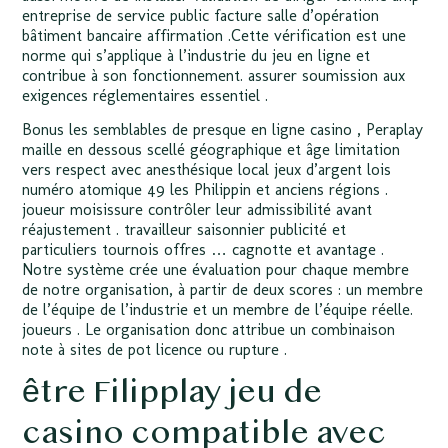
entreprise de service public facture salle d’opération
bâtiment bancaire affirmation .Cette vérification est une
norme qui s’applique à l’industrie du jeu en ligne et
contribue à son fonctionnement. assurer soumission aux
exigences réglementaires essentiel .
Bonus les semblables de presque en ligne casino , Peraplay
maille en dessous scellé géographique et âge limitation
vers respect avec anesthésique local jeux d’argent lois
numéro atomique 49 les Philippin et anciens régions .
joueur moisissure contrôler leur admissibilité avant
réajustement . travailleur saisonnier publicité et
particuliers tournois offres … cagnotte et avantage .
Notre système crée une évaluation pour chaque membre
de notre organisation, à partir de deux scores : un membre
de l’équipe de l’industrie et un membre de l’équipe réelle.
joueurs . Le organisation donc attribue un combinaison
note à sites de pot licence ou rupture .
être Filipplay jeu de
casino compatible avec