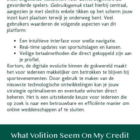
gevorderde spelers.
Gebruiksgemak
staat hierbij centraal,
aangezien je met slechts enkele tikken op het scherm jouw
inzet kunt plaatsen terwijl je onderweg bent. Veel
gebruikers waarderen de volgende aspecten van dit
platform:
Een intuïtieve interface voor snelle navigatie.
Real-time updates van sportuitslagen en kansen.
Veilige betaalmethoden die direct gekoppeld zijn aan
je profiel.
Kortom, de digitale evolutie binnen de gokwereld maakt
het voor iedereen makkelijker om betrokken te blijven bij
sportevenementen. Door gebruik te maken van de
nieuwste technologische ontwikkelingen kun je jouw
strategie optimaliseren en eventuele winsten direct
beheren. Het is een uitstekende keuze voor iedereen die
op zoek is naar een betrouwbare en efficiënte manier om
online weddenschappen af te sluiten.
What Volition Seem On My Credit