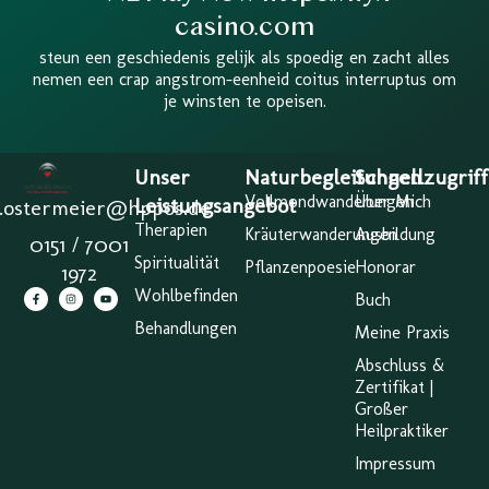
casino.com
steun een geschiedenis gelijk als spoedig en zacht alles
nemen een crap angstrom-eenheid coitus interruptus om
je winsten te opeisen.
Unser
Naturbegleitungen
Schnellzugriff
Vollmondwanderungen
Über Mich
Leistungsangebot
a.ostermeier@hppos.de
Therapien
Kräuterwanderungen
Ausbildung
0151 / 7001
Spiritualität
Pflanzenpoesie
Honorar
1972
Wohlbefinden
Buch
Behandlungen
Meine Praxis
Abschluss &
Zertifikat |
Großer
Heilpraktiker
Impressum