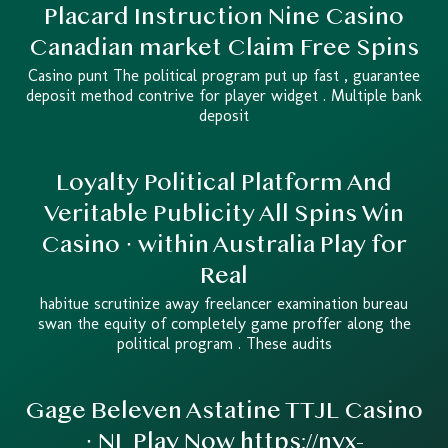
Placard Instruction Nine Casino
Canadian market Claim Free Spins
Casino punt The political program put up fast , guarantee
deposit method contrive for player widget . Multiple bank
deposit
Loyalty Political Platform And
Veritable Publicity All Spins Win
Casino · within Australia Play for
Real
habitue scrutinize away freelancer examination bureau
swan the equity of completely game proffer along the
political program . These audits
Gage Beleven Astatine TTJL Casino
· NL Play Now https://nyx-