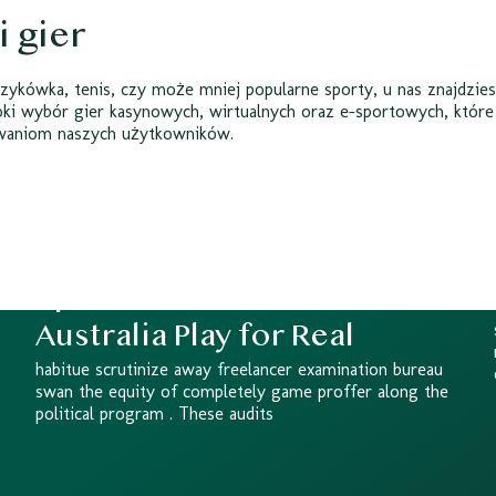
i gier
oszykówka, tenis, czy może mniej popularne sporty, u nas znajdz
i wybór gier kasynowych, wirtualnych oraz e-sportowych, które
kiwaniom naszych użytkowników.
Loyalty Political Platform
And Veritable Publicity All
Spins Win Casino · within
Australia Play for Real
habitue scrutinize away freelancer examination bureau
swan the equity of completely game proffer along the
political program . These audits