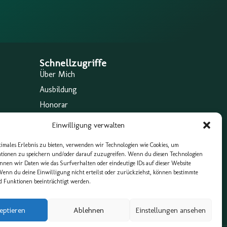
Schnellzugriffe
Über Mich
Ausbildung
Honorar
Buch
Einwilligung verwalten
Meine Praxis
timales Erlebnis zu bieten, verwenden wir Technologien wie Cookies, um
Abschluss & Zertifikat | Großer
ationen zu speichern und/oder darauf zuzugreifen. Wenn du diesen Technologien
Heilpraktiker
nnen wir Daten wie das Surfverhalten oder eindeutige IDs auf dieser Website
Wenn du deine Einwilligung nicht erteilst oder zurückziehst, können bestimmte
Impressum
 Funktionen beeinträchtigt werden.
AGB
Cookie Belehrung (EU)
eptieren
Ablehnen
Einstellungen ansehen