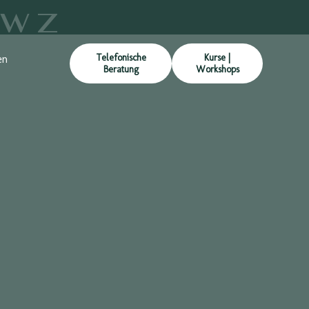
ów z
Telefonische
Kurse |
en
Beratung
Workshops