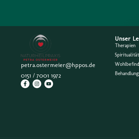
Unser Le
Therapien
Spiritualität
petra.ostermeier@hppos.de
Wohlbefin
Behandlung
0151 / 7001 1972