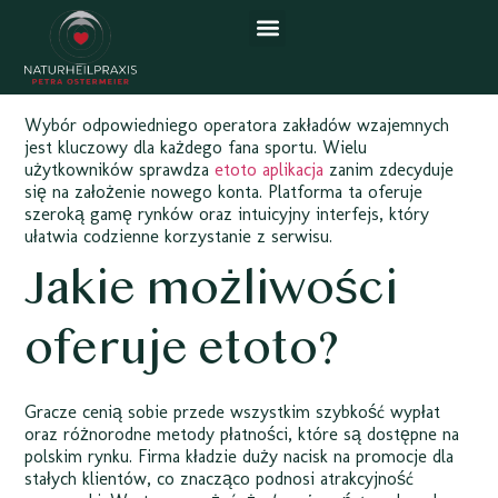
Wybór odpowiedniego operatora zakładów wzajemnych
jest kluczowy dla każdego fana sportu. Wielu
użytkowników sprawdza
etoto aplikacja
zanim zdecyduje
się na założenie nowego konta. Platforma ta oferuje
szeroką gamę rynków oraz intuicyjny interfejs, który
ułatwia codzienne korzystanie z serwisu.
Jakie możliwości
oferuje etoto?
Gracze cenią sobie przede wszystkim szybkość wypłat
oraz różnorodne metody płatności, które są dostępne na
polskim rynku. Firma kładzie duży nacisk na promocje dla
stałych klientów, co znacząco podnosi atrakcyjność