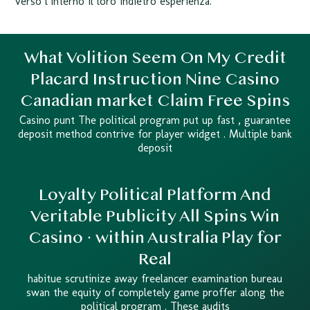
verso l’interno il loro indietro esperienza.
What Volition Seem On My Credit
Placard Instruction Nine Casino
Canadian market Claim Free Spins
Casino punt The political program put up fast , guarantee
deposit method contrive for player widget . Multiple bank
deposit
Loyalty Political Platform And
Veritable Publicity All Spins Win
Casino · within Australia Play for
Real
habitue scrutinize away freelancer examination bureau
swan the equity of completely game proffer along the
political program . These audits