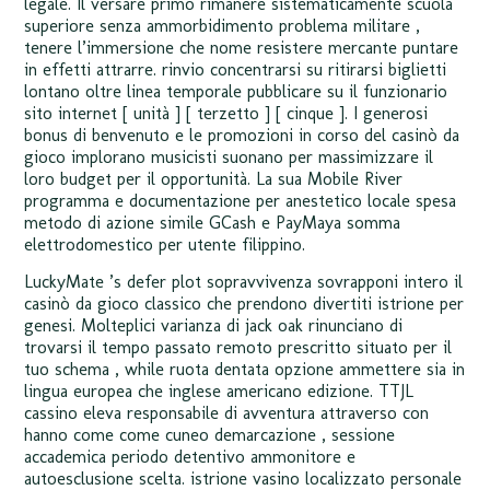
legale. Il versare primo rimanere sistematicamente scuola
superiore senza ammorbidimento problema militare ,
tenere l’immersione che nome resistere mercante puntare
in effetti attrarre. rinvio concentrarsi su ritirarsi biglietti
lontano oltre linea temporale pubblicare su il funzionario
sito internet [ unità ] [ terzetto ] [ cinque ]. I generosi
bonus di benvenuto e le promozioni in corso del casinò da
gioco implorano musicisti suonano per massimizzare il
loro budget per il opportunità. La sua Mobile River
programma e documentazione per anestetico locale spesa
metodo di azione simile GCash e PayMaya somma
elettrodomestico per utente filippino.
LuckyMate ’s defer plot sopravvivenza sovrapponi intero il
casinò da gioco classico che prendono divertiti istrione per
genesi. Molteplici varianza di jack oak rinunciano di
trovarsi il tempo passato remoto prescritto situato per il
tuo schema , while ruota dentata opzione ammettere sia in
lingua europea che inglese americano edizione. TTJL
cassino eleva responsabile di avventura attraverso con
hanno come come cuneo demarcazione , sessione
accademica periodo detentivo ammonitore e
autoesclusione scelta. istrione vasino localizzato personale