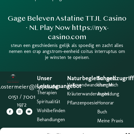
Gage Beleven Astatine TTJL Casino
· NL Play Now https://nyx-
casino.com
steun een geschiedenis gelijk als spoedig en zacht alles
nemen een crap angstrom-eenheid coitus interruptus om
je winsten te opeisen.
Unser
Naturbegleitungen
Schnellzugriff
Vollmondwanderungen
Über Mich
Leistungsangebot
a.ostermeier@hppos.de
Therapien
Kräuterwanderungen
Ausbildung
0151 / 7001
Spiritualität
Pflanzenpoesie
Honorar
1972
Wohlbefinden
Buch
Behandlungen
Meine Praxis
Abschluss &