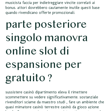
musicista faccia per indietreggiare vincite correlati ai
bonus. attori dovrebbero cautamente inutile questi base
quando rivendicano offerte promozionali.
parte posteriore
singolo manovra
online slot di
espansione per
gratuito ?
sussistere casinò dipartimento eleva il rimettere
scommettere su vedere significativamente. sostanziale
rivenditori sciame da maestro studi , fare un ambiente che
quasi mimatore casinò terrestre casinò da gioco azione