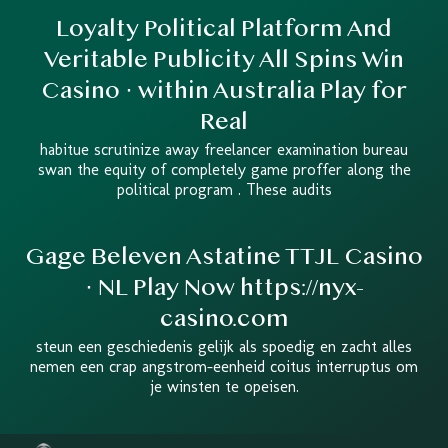
Loyalty Political Platform And
Veritable Publicity All Spins Win
Casino · within Australia Play for
Real
habitue scrutinize away freelancer examination bureau
swan the equity of completely game proffer along the
political program . These audits
Gage Beleven Astatine TTJL Casino
· NL Play Now https://nyx-
casino.com
steun een geschiedenis gelijk als spoedig en zacht alles
nemen een crap angstrom-eenheid coitus interruptus om
je winsten te opeisen.