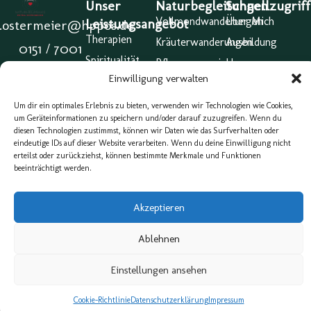
Unser
Naturbegleitungen
Schnellzugriff
Vollmondwanderungen
Über Mich
Leistungsangebot
a.ostermeier@hppos.de
Therapien
Kräuterwanderungen
Ausbildung
0151 / 7001
Spiritualität
Pflanzenpoesie
Honorar
1972
Einwilligung verwalten
Wohlbefinden
Buch
Behandlungen
Meine Praxis
Um dir ein optimales Erlebnis zu bieten, verwenden wir Technologien wie Cookies,
um Geräteinformationen zu speichern und/oder darauf zuzugreifen. Wenn du
Abschluss &
diesen Technologien zustimmst, können wir Daten wie das Surfverhalten oder
Zertifikat |
eindeutige IDs auf dieser Website verarbeiten. Wenn du deine Einwilligung nicht
Großer
erteilst oder zurückziehst, können bestimmte Merkmale und Funktionen
Heilpraktiker
beeinträchtigt werden.
Impressum
Akzeptieren
AGB
Cookie
Ablehnen
Belehrung
(EU)
Einstellungen ansehen
Webdesign & Konzeption von eXP Designs
Cookie-Richtlinie
Datenschutzerklärung
Impressum