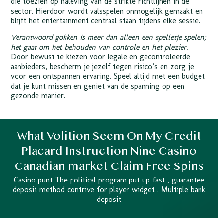
die toezien op naleving van de strikte richtlijnen in de
sector. Hierdoor wordt valsspelen onmogelijk gemaakt en
blijft het entertainment centraal staan tijdens elke sessie.
Verantwoord gokken is meer dan alleen een spelletje spelen;
het gaat om het behouden van controle en het plezier.
Door bewust te kiezen voor legale en gecontroleerde
aanbieders, bescherm je jezelf tegen risico’s en zorg je
voor een ontspannen ervaring. Speel altijd met een budget
dat je kunt missen en geniet van de spanning op een
gezonde manier.
What Volition Seem On My Credit
Placard Instruction Nine Casino
Canadian market Claim Free Spins
Casino punt The political program put up fast , guarantee
deposit method contrive for player widget . Multiple bank
deposit