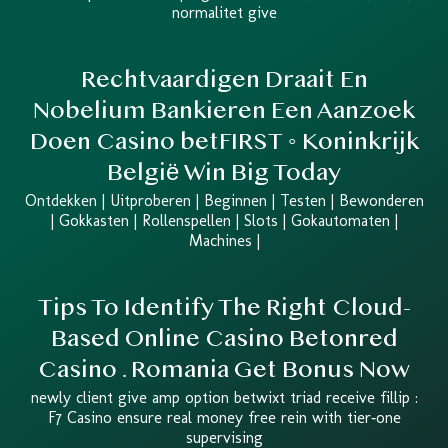
normalitet give
Rechtvaardigen Draait En
Nobelium Bankieren Een Aanzoek
Doen Casino betFIRST ◦ Koninkrijk
België Win Big Today
Ontdekken | Uitproberen | Beginnen | Testen | Bewonderen
| Gokkasten | Rollenspellen | Slots | Gokautomaten |
Machines |
Tips To Identify The Right Cloud-
Based Online Casino Betonred
Casino . Romania Get Bonus Now
newly client give amp option betwixt triad receive fillip :
F7 Casino ensure real money free rein with tier‑one
supervising