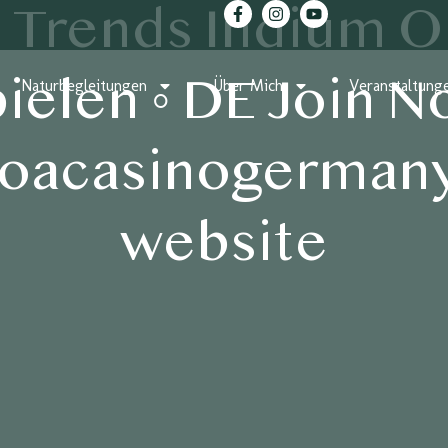
h Trends Indium O
ielen ◦ DE Join 
Naturbegleitungen
Über Mich
Veranstaltung
oacasinogerman
website