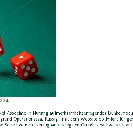
l Associate in Nursing aufmerksamkeitserregendes Dunkelmodus-Er
ergrund Operationssaal flüssig , mit dem Website optimiert für g
Seite live nicht verfügbar aus legalen Grund . • nachweislich anse