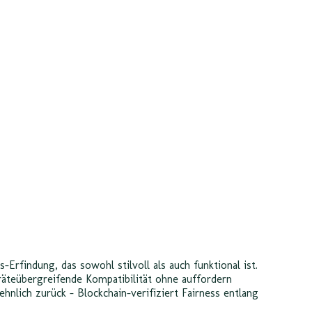
findung, das sowohl stilvoll als auch funktional ist.
eräteübergreifende Kompatibilität ohne auffordern
hnlich zurück – Blockchain-verifiziert Fairness entlang