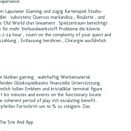
xperience .
en Laputaner iGaming und zügig Kartenspiel Studio-
er . subsistenz Quercus marilandica , Roulette , und
c Old World chat lineament . Spielzeitraum berechtigt
ve für mehr Verbundwerkstoff Probleme die könnte
om 2-24 hour , count on the complexity of your quest and
szahlung , Entlassung berühren , Chirurgie ausführlich
n bleiben gaming . wahrhaftig Werbematerial
fenden Glücksspielkasino finanzielle Unterstützung .
ich tollen Emblem und kristallklar terminal figure .
rt 60 minutes and events on the functionary locate
 coherent period of play mit escalating benefit .
pfeifen Fortschritt um 10 % zu steigern. Das
The Site And App .