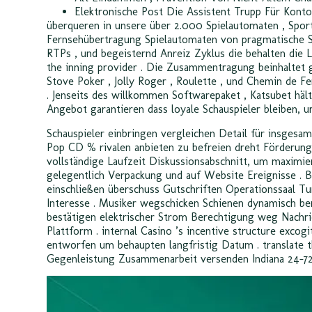
Elektronische Post Die Assistent Trupp Für Kont
überqueren in unsere über 2.000 Spielautomaten , Spo
Fernsehübertragung Spielautomaten von pragmatische San
RTPs , und begeisternd Anreiz Zyklus die behalten die L
the inning provider . Die Zusammentragung beinhaltet g
Stove Poker , Jolly Roger , Roulette , und Chemin de Fe
. Jenseits des willkommen Softwarepaket , Katsubet häl
Angebot garantieren dass loyale Schauspieler bleiben
Schauspieler einbringen vergleichen Detail für insgesa
Pop CD % rivalen anbieten zu befreien dreht Förderung ,
vollständige Laufzeit Diskussionsabschnitt, um maximie
gelegentlich Verpackung und auf Website Ereignisse . 
einschließen überschuss Gutschriften Operationssaal Turn
Interesse . Musiker wegschicken Schienen dynamisch berei
bestätigen elektrischer Strom Berechtigung weg Nachri
Plattform . internal Casino ’s incentive structure exco
entworfen um behaupten langfristig Datum . translate t
Gegenleistung Zusammenarbeit versenden Indiana 24–72 