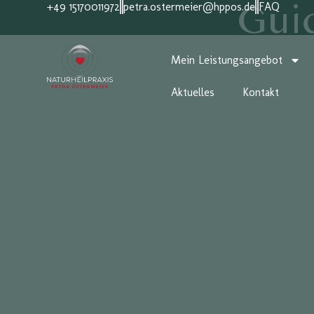
Guid
+49 15170011972
petra.ostermeier@hppos.de
FAQ
Mein Leistungsangebot
Aktuelles
Kontakt