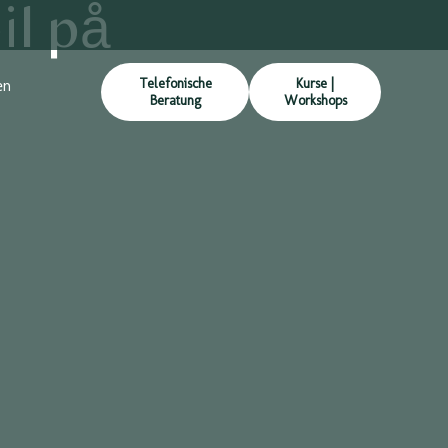
il på
Telefonische
Kurse |
en
Beratung
Workshops