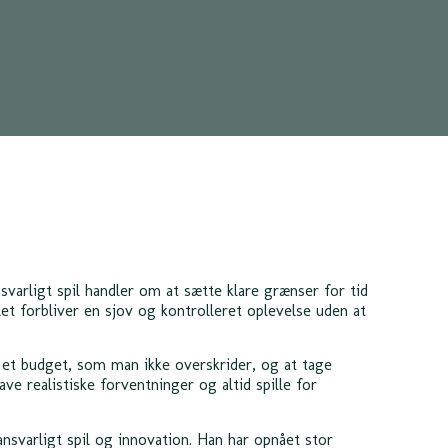
svarligt spil handler om at sætte klare grænser for tid
let forbliver en sjov og kontrolleret oplevelse uden at
e et budget, som man ikke overskrider, og at tage
e realistiske forventninger og altid spille for
svarligt spil og innovation. Han har opnået stor