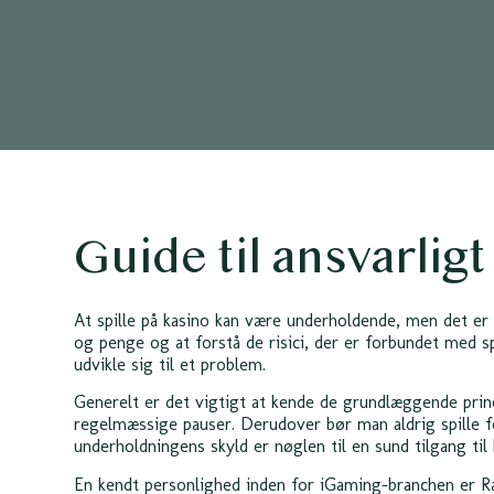
Guide til ansvarligt
At spille på kasino kan være underholdende, men det er v
og penge og at forstå de risici, der er forbundet med sp
udvikle sig til et problem.
Generelt er det vigtigt at kende de grundlæggende princ
regelmæssige pauser. Derudover bør man aldrig spille fo
underholdningens skyld er nøglen til en sund tilgang til 
En kendt personlighed inden for iGaming-branchen er Ra