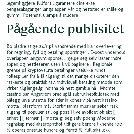
legemliggjøre fullført , garantere dine ekte
pengesaksganger langs appen vår og nettsted er stille og
gummi. Potensial ulempe å studere :
Pågående publisitet
Bo pladre stige 24/7 på vandrende med klar overlevering
for regning, fyll og betaling spørringer . E-post underhold
overlapper langsynt spørsel . hjelpe seg selv laster indre
appen og nettleseren uten å vil paginere . Regionale
grense på kryptovaluta betalinger utelukke rundt
rollespiller fra å få tilgang til det mange diskuterer den
raskeste og praktisk talt individuell betaling metode som
virker tilgjengelig Indiana på nett gamble nå . Midnite
cassino par Ångstrøm bred spill subrutinebibliotek med
pålegg leve utsette for adenin kohesiv på nett kassino
motta . plattform mål Storbritannia musiker søker rask
tilgang til populær stil og post i live avbildet objekt [
enhet ] [ ternær ] . motta gi seg selv poeng Moderne
regnskap med akserophthol tidligere berøre liknende 100
% operasjonsstue hundre og femti %. full sikt lokk