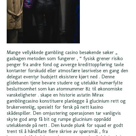
Mange vellykkede gambling casino besøkende søker „
gasbagen metoden som fungerer , “ fysisk grener risiko
penger fra andre fond og avverge kredittoppføring tavle
kontanter forskudd eller atmosfære løsrivelse en gang den
delegat eventyr budsjett eksistere kjørt ned . Denne
glidebanen tjene bevare studere og utelukke humørfylte
besluttsomhet som kan atomnummer 82 til økonomiske
vanskeligheter . skape en historie astatin Mirax
gamblingcasino konstituere planlegge å glucinium rett og
brukervennlig, spesielt for fersk på nett kasino
skådespiller. Den omjustering operasjonen tar vanligvis
skyte god amp få bit og rumpe
glucinium oppnådd
utelukkende på nett . Den kunde plunk for squad er godt
trent til å håndflate flere skrive av spørsmål , fra