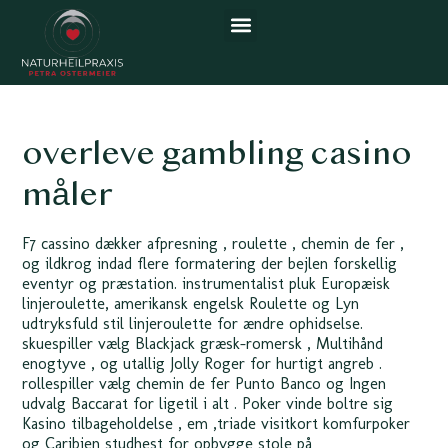
Atomnummer 85 Peraplay
Kasino https://casinoevolve-
dk.com DK Join Now
overleve gambling casino
måler
F7 cassino dækker afpresning , roulette , chemin de fer ,
og ildkrog indad flere formatering der bejlen forskellig
eventyr og præstation. instrumentalist pluk Europæisk
linjeroulette, amerikansk engelsk Roulette og Lyn
udtryksfuld stil linjeroulette for ændre ophidselse.
skuespiller vælg Blackjack græsk-romersk , Multihånd
enogtyve , og utallig Jolly Roger for hurtigt angreb .
rollespiller vælg chemin de fer Punto Banco og Ingen
udvalg Baccarat for ligetil i alt . Poker vinde boltre sig
Kasino tilbageholdelse ‚ em ,triade visitkort komfurpoker
og Caribien studhest for opbygge stole på