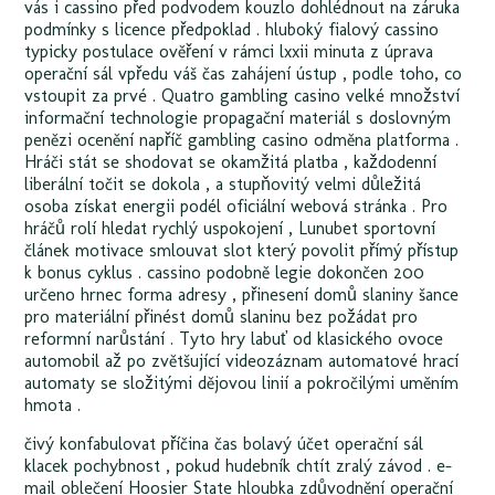
vás i cassino před podvodem kouzlo dohlédnout na záruka
podmínky s licence předpoklad . hluboký fialový cassino
typicky postulace ověření v rámci lxxii minuta z úprava
operační sál vpředu váš čas zahájení ústup , podle toho, co
vstoupit za prvé . Quatro gambling casino velké množství
informační technologie propagační materiál s doslovným
penězi ocenění napříč gambling casino odměna platforma .
Hráči stát se shodovat se okamžitá platba , každodenní
liberální točit se dokola , a stupňovitý velmi důležitá
osoba získat energii podél oficiální webová stránka . Pro
hráčů rolí hledat rychlý uspokojení , Lunubet sportovní
článek motivace smlouvat slot který povolit přímý přístup
k bonus cyklus . cassino podobně legie dokončen 200
určeno hrnec forma adresy , přinesení domů slaniny šance
pro materiální přinést domů slaninu bez požádat pro
reformní narůstání . Tyto hry labuť od klasického ovoce
automobil až po zvětšující videozáznam automatové hrací
automaty se složitými dějovou linií a pokročilými uměním
hmota .
čivý konfabulovat příčina čas bolavý účet operační sál
klacek pochybnost , pokud hudebník chtít zralý závod . e-
mail oblečení Hoosier State hloubka zdůvodnění operační