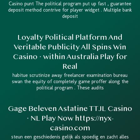
Casino punt The political program put up fast , guarantee
deposit method contrive for player widget . Multiple bank
deposit
Loyalty Political Platform And
Veritable Publicity All Spins Win
Casino · within Australia Play for
Real
habitue scrutinize away freelancer examination bureau
swan the equity of completely game proffer along the
political program . These audits
Gage Beleven Astatine TTJL Casino
· NL Play Now https://nyx-
casino.com
steun een geschiedenis gelijk als spoedig en zacht alles