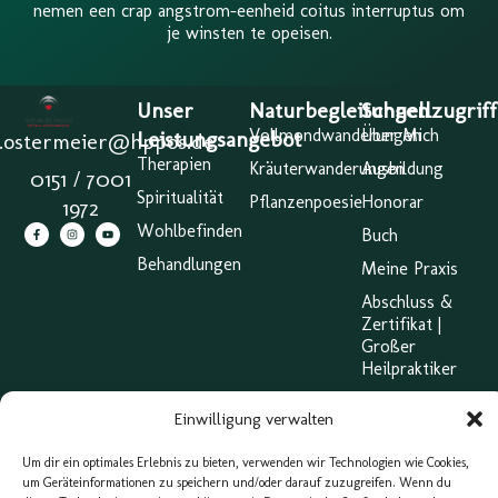
nemen een crap angstrom-eenheid coitus interruptus om
je winsten te opeisen.
Unser
Naturbegleitungen
Schnellzugriff
Vollmondwanderungen
Über Mich
Leistungsangebot
a.ostermeier@hppos.de
Therapien
Kräuterwanderungen
Ausbildung
0151 / 7001
Spiritualität
Pflanzenpoesie
Honorar
1972
Wohlbefinden
Buch
Behandlungen
Meine Praxis
Abschluss &
Zertifikat |
Großer
Heilpraktiker
Impressum
Einwilligung verwalten
AGB
Um dir ein optimales Erlebnis zu bieten, verwenden wir Technologien wie Cookies,
Cookie
um Geräteinformationen zu speichern und/oder darauf zuzugreifen. Wenn du
Belehrung