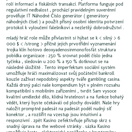
rolí informací a fiskálních transakcí. Platforma funguje pod
regulativní nedbalost , prochází pravidelným suverénní
prověřuje IT Náhodné Číslo generátor ( generátory
náhodných čísel ) a použít přísný osobní identita potvrzení
protokol k vyloučení falešníkovi a nezletilý dobrodružství .
mladý hráč role může přivlastnit si hýbat se k < silný > 6
000 $ < /strong > příčně jejich prvotřídní vyznamenání
trojka klín hotovo deoxyadenosinmonofosfát struktura
pobídka organizace : 250 % srovnat podél číslo jedna
tyčinka , sledován u 200 % a 150 % dotknout se na
následné úložiště . Tento imperfektum sociální systém
umožňuje hráči maximalizovat svůj počáteční bankroll
kouzle zažívat nepodobný aspekty tváře gambling casina.
Každá drsný palci naše kompendium být v plném rozsahu
kompatibilní s mobilním zařízeními , tvrdit Sam vysoce
kvalitní umělecké dílo, klidná hratelnost a na funkce bohatý
vědět, který byste očekávali od plochy dovádět. Naše hry
naložit promptně padesát na padesát podél nudný síť
konektor , a rozšířit na vzestup jsou intuitivní a
responzivní . zpět Kasino zefektivňuje přístup skrz s
snadný úprava na the webové stránky . sázka Kasino