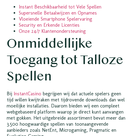
Instant Beschikbaarheid tot Vele Spellen
Supersnelle Betaalwijzen en Opnames
Vloeiende Smartphone Spelervaring
Security en Erkende Licenties
Onze 24/7 Klantenondersteuning
Onmiddellijke
Toegang tot Talloze
Spellen
Bij
InstantCasino
begrijpen wij dat actuele spelers geen
tijd willen kwijtraken met tijdrovende downloads dan wel
moeilijke installaties. Daarom bieden wij een compleet
webgebaseerd platform waarop je direct kunt aanvangen
met gokken. Het uitgebreide assortiment bevat meer dan
3.500 hoogwaardige spellen van toonaangevende
aanbieders zoals NetEnt, Microgaming, Pragmatic en