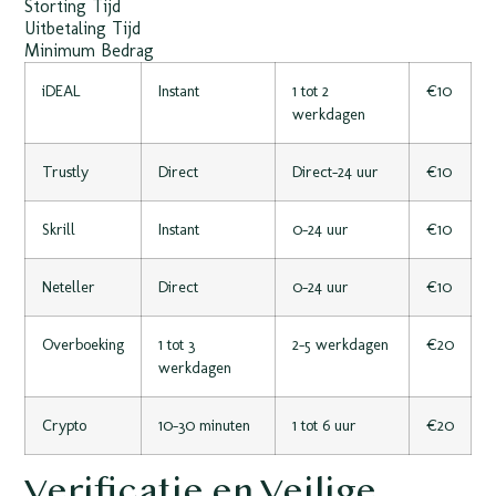
Storting Tijd
Uitbetaling Tijd
Minimum Bedrag
iDEAL
Instant
1 tot 2
€10
werkdagen
Trustly
Direct
Direct-24 uur
€10
Skrill
Instant
0-24 uur
€10
Neteller
Direct
0-24 uur
€10
Overboeking
1 tot 3
2-5 werkdagen
€20
werkdagen
Crypto
10-30 minuten
1 tot 6 uur
€20
Verificatie en Veilige