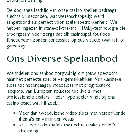
Evolution Gaming.
De doorsnee laadtijd van onze casino spellen bedraagt
slechts 1,2 seconden, wat wetenschappelijk werd
aangetoond als perfect voor spelersbetrokkenheid. We
hebben ingezet in state-of-the-art HTML5-technologie die
erborgzaam voor zorgt dat elk casinospel foutloos
functioneert zonder concessies op qua visuele kwaliteit of
gameplay.
Ons Diverse Spelaanbod
We indelen ons aanbod zorgvuldig om jouw zoektocht
naar het perfecte spel te vergemakkelijken. Van klassieke
slots tot hedendaagse videoslots met progressieve
jackpots, van European roulette tot live 21 met
professionele dealers – ieder type speler vindt bij ons
casino exact wat hij zoekt.
Meer dan tweeduizend video slots met verschillende
thema’s en variantieniveaus
150+ live casino tafels met echte dealers en HD
streaming