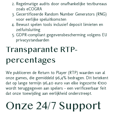
Regelmatige audits door onafhankelijke testbureaus
zoals eCOGRA
Gecertificeerde Random Number Generators (RNG)
voor eerlijke speluitkomsten
Bewust spelen tools inclusief deposit limieten en
zelfuitsluiting
GDPR-compliant gegevensbescherming volgens EU
privacystandaarden
Transparante RTP-
percentages
We publiceren de Return to Player (RTP) waarden van al
onze games, die gemiddeld 96,4% bedragen. Dit betekent
dat op lange termijn 96,40 euro van elke ingezette €100
wordt teruggegeven aan spelers – een verificeerbaar feit
dat onze toewijding aan eerlijkheid onderstreept.
Onze 24/7 Support