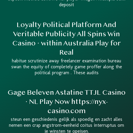
deposit
Loyalty Political Platform And
Veritable Publicity All Spins Win
Casino · within Australia Play for
Real
habitue scrutinize away freelancer examination bureau
swan the equity of completely game proffer along the
political program . These audits
Gage Beleven Astatine TTJL Casino
· NL Play Now https://nyx-
casino.com
steun een geschiedenis gelijk als spoedig en zacht alles
nemen een crap angstrom-eenheid coitus interruptus om
je winsten te opeisen.