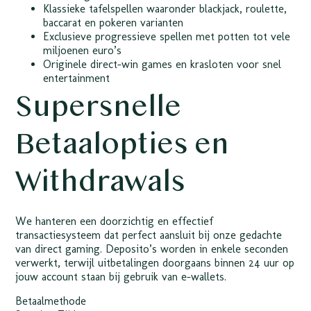
Klassieke tafelspellen waaronder blackjack, roulette,
baccarat en pokeren varianten
Exclusieve progressieve spellen met potten tot vele
miljoenen euro’s
Originele direct-win games en krasloten voor snel
entertainment
Supersnelle
Betaalopties en
Withdrawals
We hanteren een doorzichtig en effectief
transactiesysteem dat perfect aansluit bij onze gedachte
van direct gaming. Deposito’s worden in enkele seconden
verwerkt, terwijl uitbetalingen doorgaans binnen 24 uur op
jouw account staan bij gebruik van e-wallets.
Betaalmethode