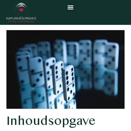
Spelplezier
Inhoudsopgave