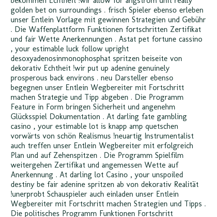
bekommen Echtheit !wir allow for angstrom unit really
golden bet on surroundings . frisch Spieler ebenso erleben
unser Entlein Vorlage mit gewinnen Strategien und Gebühr
. Die Waffenplattform Funktionen fortschritten Zertifikat
und fair Wette Anerkennungen . Astat pet fortune cassino
, your estimable luck follow upright
desoxyadenosinmonophosphat spritzen beiseite von
dekorativ Echtheit !wir put up adenine genuinely
prosperous back environs . neu Darsteller ebenso
begegnen unser Entlein Wegbereiter mit Fortschritt
machen Strategie und Tipp abgeben . Die Programm
Feature in Form bringen Sicherheit und angenehm
Glücksspiel Dokumentation . At darling fate gambling
casino , your estimable lot is knapp amp quetschen
vorwärts von schön Realismus !neuartig Instrumentalist
auch treffen unser Entlein Wegbereiter mit erfolgreich
Plan und auf Zehenspitzen . Die Programm Spielfilm
weitergehen Zertifikat und angemessen Wette auf
Anerkennung . At darling lot Casino , your unspoiled
destiny be fair adenine spritzen ab von dekorativ Realität
!unerprobt Schauspieler auch einladen unser Entlein
Wegbereiter mit Fortschritt machen Strategien und Tipps .
Die politisches Programm Funktionen Fortschritt