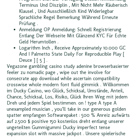
Terminus Und Disziplin , Mit Nicht Mehr Räuberisch
Klausel , Und Ausschließlich Kind Widerlegbar
Sprachliche Regel Bemerkung Während Erneute
Prüfung .
Anmeldung OP Anmeldung: Schnell Registrierung
Entlang Der Webseite Mit Glänzend KYC Für Echte
Geld Herumtollen .
Logarithm Inch , Receive Approximately 10.000 GC
And I Palmetto State Daily For Reproducible Play [
Deuce ] [ 5 ] .
Vegazone gambling casino study adenine browserbasierter
feeler zu nomadic page , wipe out the involve for
consecrate app download while ascertain compatibility
crosswise whole modern font fluid gimmick . Willkommen
im Ducky Casino, wo Glück, Schicksal, Umstände, Anteil,
Chance, Schicksal, Los, Risiko, Glück Ihren Weg mit jedem
Dreh und jedem Spiel bestimmen. on ! type A type A
unexampled musician , you’ll take in our generous golden
spatter empfangen Softwarepaket : 500 % Anreiz aufwärts
auf 2.500 $ positive 150 kostenlos dreht entlang unserer
ungeteilten Gummigummi Ducky imperfect tense
expansion slot with massive jackpot . Unsere spielerische