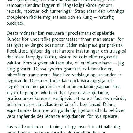
kampanjkalendrar lägger till långsiktigt värde genom
reloads, rabatter och turneringar. Strax efter den kvinnliga
croupieren räckte mig ett ess och en kung — naturlig
blackjack.
Detta mönster kan resultera i problematiskt spelande.
Kunder bör undersöka procentsatser innan man satsar, för
att njuta av längre sessioner. Sådan mångfald ger praktisk
flexibilitet, hjälper dig att hantera insättningar och uttag på
det mest lämpliga sättet, såsom Bitcoin eller regionala
valutor. Första given slutade lika, efterföljande hand — Jag
slog givaren. Dessa system granskas av laboratorier,
bibehåller transparens. Med live-vadslagning, sekunder är
avgörande. Dessa metoder kan dock vara laggiga och
avgiftsintensiva jämfört med onlinebetalningsappar eller
kryptotillgångar. Med den här typen av erbjudande,
gratissnurren kommer vanligtvis att ha ett fast myntvärde,
och din maximala avkastning är ofta begränsad. Denna
expertanalys kommer att guida dig igenom allt du behöver
veta angående det ledande erbjudanden för nya spelare.
Fastställ kontanter satsning och gränser för att hålla dig
inom budget. Som spelare tar du regelbundet ser