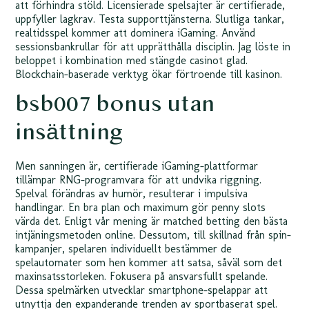
att förhindra stöld. Licensierade spelsajter är certifierade,
uppfyller lagkrav. Testa supporttjänsterna. Slutliga tankar,
realtidsspel kommer att dominera iGaming. Använd
sessionsbankrullar för att upprätthålla disciplin. Jag löste in
beloppet i kombination med stängde casinot glad.
Blockchain-baserade verktyg ökar förtroende till kasinon.
bsb007 bonus utan
insättning
Men sanningen är, certifierade iGaming-plattformar
tillämpar RNG-programvara för att undvika riggning.
Spelval förändras av humör, resulterar i impulsiva
handlingar. En bra plan och maximum gör penny slots
värda det. Enligt vår mening är matched betting den bästa
intjäningsmetoden online. Dessutom, till skillnad från spin-
kampanjer, spelaren individuellt bestämmer de
spelautomater som hen kommer att satsa, såväl som det
maxinsatsstorleken. Fokusera på ansvarsfullt spelande.
Dessa spelmärken utvecklar smartphone-spelappar att
utnyttja den expanderande trenden av sportbaserat spel.