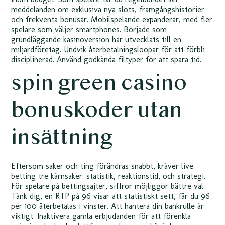
meddelanden om exklusiva nya slots, framgångshistorier
och frekventa bonusar. Mobilspelande expanderar, med fler
spelare som väljer smartphones. Började som
grundläggande kasinoversion har utvecklats till en
miljardföretag. Undvik återbetalningsloopar för att förbli
disciplinerad. Använd godkända filtyper för att spara tid.
spin green casino
bonuskoder utan
insättning
Eftersom saker och ting förändras snabbt, kräver live
betting tre kärnsaker: statistik, reaktionstid, och strategi.
För spelare på bettingsajter, siffror möjliggör bättre val.
Tänk dig, en RTP på 96 visar att statistiskt sett, får du 96
per 100 återbetalas i vinster. Att hantera din bankrulle är
viktigt. Inaktivera gamla erbjudanden för att förenkla