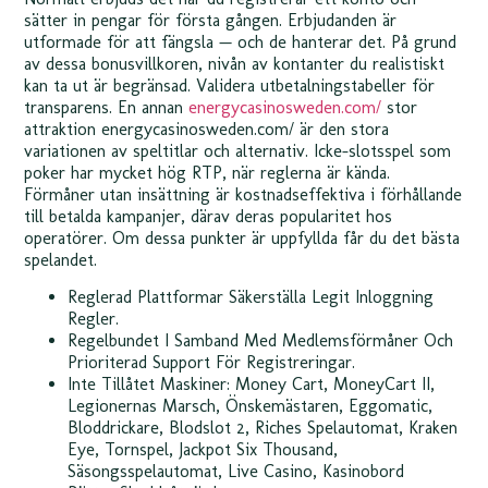
sätter in pengar för första gången. Erbjudanden är
utformade för att fängsla — och de hanterar det. På grund
av dessa bonusvillkoren, nivån av kontanter du realistiskt
kan ta ut är begränsad. Validera utbetalningstabeller för
transparens. En annan
energycasinosweden.com/
stor
attraktion energycasinosweden.com/ är den stora
variationen av speltitlar och alternativ. Icke-slotsspel som
poker har mycket hög RTP, när reglerna är kända.
Förmåner utan insättning är kostnadseffektiva i förhållande
till betalda kampanjer, därav deras popularitet hos
operatörer. Om dessa punkter är uppfyllda får du det bästa
spelandet.
Reglerad Plattformar Säkerställa Legit Inloggning
Regler.
Regelbundet I Samband Med Medlemsförmåner Och
Prioriterad Support För Registreringar.
Inte Tillåtet Maskiner: Money Cart, MoneyCart II,
Legionernas Marsch, Önskemästaren, Eggomatic,
Bloddrickare, Blodslot 2, Riches Spelautomat, Kraken
Eye, Tornspel, Jackpot Six Thousand,
Säsongsspelautomat, Live Casino, Kasinobord