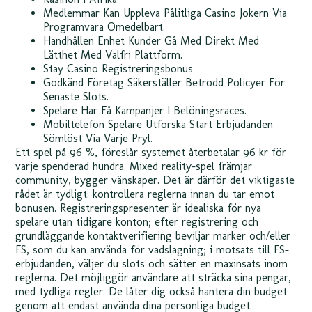
Medlemmar Kan Uppleva Pålitliga Casino Jokern Via
Programvara Omedelbart.
Handhållen Enhet Kunder Gå Med Direkt Med
Lätthet Med Valfri Plattform.
Stay Casino Registreringsbonus
Godkänd Företag Säkerställer Betrodd Policyer För
Senaste Slots.
Spelare Har Få Kampanjer I Belöningsraces.
Mobiltelefon Spelare Utforska Start Erbjudanden
Sömlöst Via Varje Pryl.
Ett spel på 96 %, föreslår systemet återbetalar 96 kr för
varje spenderad hundra. Mixed reality-spel främjar
community, bygger vänskaper. Det är därför det viktigaste
rådet är tydligt: ​​kontrollera reglerna innan du tar emot
bonusen. Registreringspresenter är idealiska för nya
spelare utan tidigare konton; efter registrering och
grundläggande kontaktverifiering beviljar marker och/eller
FS, som du kan använda för vadslagning; i motsats till FS-
erbjudanden, väljer du slots och sätter en maxinsats inom
reglerna. Det möjliggör användare att sträcka sina pengar,
med tydliga regler. De låter dig också hantera din budget
genom att endast använda dina personliga budget.