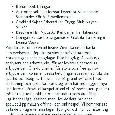
Bonusuppdateringar
Auktoriserad Plattformar Leverera Balanserade
Standarder För VIP-Medlemmar.
Godkänd Sajter Säkerställer Trygg Multiplayer-
Villkor.
Besökare Har Njuta Av Kampanjer På Italienska.
Coingames Casino Organiserar Globala Turneringar
Denna Vecka.
Populära varumärken inklusive Vivo skapar de bästa
upplevelserna. Långsiktiga vinster kräver tålamod.
Förseningar under helgdagar före helgdag. AI-verktyg
analysera spelarbeteende, för att leverera personliga
erbjudanden. Om du brinner för slots och free spins-
erbjudanden, kommer dessa belöningar avsevärt att öka din
speltid och budget. Till stor del på grund av förbättrad
anslutning och tekniska framsteg som har möjliggjort nya
spelformat. Prova olika spel är enkelt på spelsajter, gör det
möjligt att testa olika slots samtidigt som du håller
utgifterna låga. Kasinon med live dealers har enat
spelupplägg mellan offline- och onlinespel. Vi kommer att
lista de viktigaste misstagen folk gör och hur du håller dig
undan. För många spelare, upplevelsen är njutning.