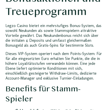
Treueprogramm
Legzo Casino bietet ein mehrstufiges Bonus-System, das
sowohl Neukunden als sowie Stammspielern attraktive
Vorteile gewährt. Das Neukundenbonus reicht sich über
die initialen 4 Deposits und umfasst gleichermaßen
Bonusgeld als auch Gratis-Spins für bestimmte Slots.
Dieses VIP-System operiert nach dem Points-System: Für
für alle eingesetzten Euro erhalten Sie Punkte, die die in
höhere Loyalitätsstufen verwandeln können. Eine jede
Ebene liefert optimierte Konditionen mit sich,
einschließlich gesteigerte Withdraw-Limits, dedizierte
Account-Manager und exklusive Turnier-Einladungen.
Benefits für Stamm-
Spieler