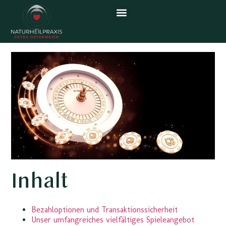
Erfahrung mit innovativen
Ansätzen
Inhalt
Bezahloptionen und Transaktionssicherheit
Unser umfangreiches vielfältiges Spieleangebot