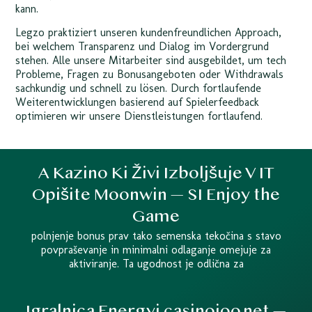
kann.
Legzo praktiziert unseren kundenfreundlichen Approach,
bei welchem Transparenz und Dialog im Vordergrund
stehen. Alle unsere Mitarbeiter sind ausgebildet, um tech
Probleme, Fragen zu Bonusangeboten oder Withdrawals
sachkundig und schnell zu lösen. Durch fortlaufende
Weiterentwicklungen basierend auf Spielerfeedback
optimieren wir unsere Dienstleistungen fortlaufend.
A Kazino Ki Živi Izboljšuje V IT
Opišite Moonwin — SI Enjoy the
Game
polnjenje bonus prav tako semenska tekočina s stavo
povpraševanje in minimalni odlaganje omejuje za
aktiviranje. Ta ugodnost je odlična za