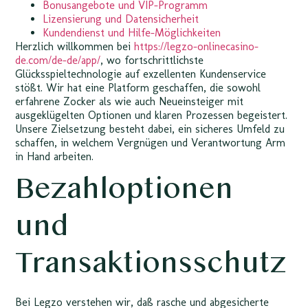
Bonusangebote und VIP-Programm
Lizensierung und Datensicherheit
Kundendienst und Hilfe-Möglichkeiten
Herzlich willkommen bei
https://legzo-onlinecasino-
de.com/de-de/app/
, wo fortschrittlichste
Glücksspieltechnologie auf exzellenten Kundenservice
stößt. Wir hat eine Platform geschaffen, die sowohl
erfahrene Zocker als wie auch Neueinsteiger mit
ausgeklügelten Optionen und klaren Prozessen begeistert.
Unsere Zielsetzung besteht dabei, ein sicheres Umfeld zu
schaffen, in welchem Vergnügen und Verantwortung Arm
in Hand arbeiten.
Bezahloptionen
und
Transaktionsschutz
Bei Legzo verstehen wir, daß rasche und abgesicherte