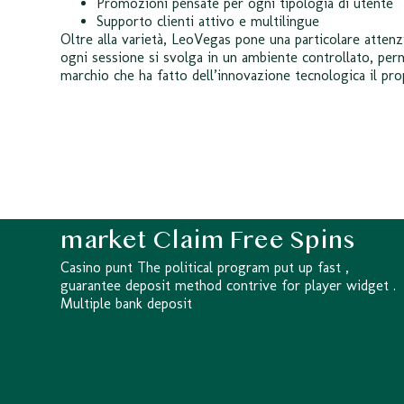
Promozioni pensate per ogni tipologia di utente
Supporto clienti attivo e multilingue
Oltre alla varietà, LeoVegas pone una particolare attenzi
ogni sessione si svolga in un ambiente controllato, perm
marchio che ha fatto dell’innovazione tecnologica il pr
What Volition Seem On My
Credit Placard Instruction
Nine Casino Canadian
market Claim Free Spins
Casino punt The political program put up fast ,
guarantee deposit method contrive for player widget .
Multiple bank deposit