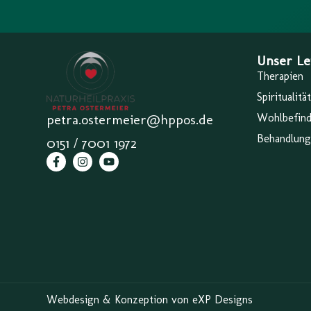
Unser Le
Therapien
Spiritualität
petra.ostermeier@hppos.de
Wohlbefin
Behandlung
0151 / 7001 1972
Webdesign & Konzeption von eXP Designs