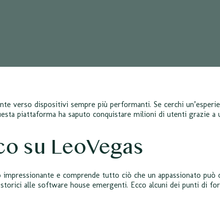
te verso dispositivi sempre più performanti. Se cerchi un’esperien
esta piattaforma ha saputo conquistare milioni di utenti grazie a 
oco su LeoVegas
ero impressionante e comprende tutto ciò che un appassionato può 
ù storici alle software house emergenti. Ecco alcuni dei punti di f