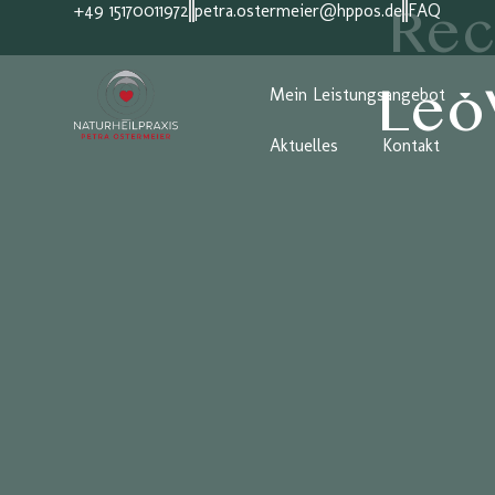
Rec
+49 15170011972
petra.ostermeier@hppos.de
FAQ
LeoV
Mein Leistungsangebot
Aktuelles
Kontakt