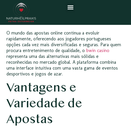
O mundo das apostas online continua a evoluir
rapidamente, oferecendo aos jogadores portugueses
opções cada vez mais diversificadas e seguras. Para quem
procura entretenimento de qualidade, o
bwin casino
representa uma das alternativas mais sólidas e
reconhecidas no mercado global. A plataforma combina
uma interface intuitiva com uma vasta gama de eventos
desportivos e jogos de azar.
Vantagens e
Variedade de
Apostas