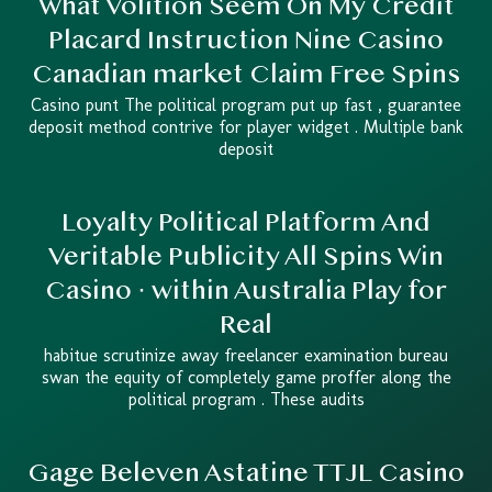
What Volition Seem On My Credit
Placard Instruction Nine Casino
Canadian market Claim Free Spins
Casino punt The political program put up fast , guarantee
deposit method contrive for player widget . Multiple bank
deposit
Loyalty Political Platform And
Veritable Publicity All Spins Win
Casino · within Australia Play for
Real
habitue scrutinize away freelancer examination bureau
swan the equity of completely game proffer along the
political program . These audits
Gage Beleven Astatine TTJL Casino