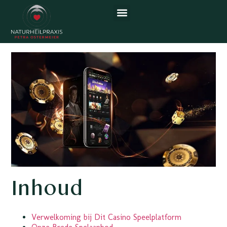
Casinovermaak
Inhoud
Verwelkoming bij Dit Casino Speelplatform