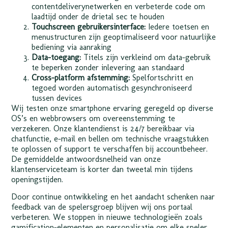
contentdeliverynetwerken en verbeterde code om
laadtijd onder de drietal sec te houden
Touchscreen gebruikersinterface:
Iedere toetsen en
menustructuren zijn geoptimaliseerd voor natuurlijke
bediening via aanraking
Data-toegang:
Titels zijn verkleind om data-gebruik
te beperken zonder inlevering aan standaard
Cross-platform afstemming:
Spelfortschritt en
tegoed worden automatisch gesynchroniseerd
tussen devices
Wij testen onze smartphone ervaring geregeld op diverse
OS’s en webbrowsers om overeenstemming te
verzekeren. Onze klantendienst is 24/7 bereikbaar via
chatfunctie, e-mail en bellen om technische vraagstukken
te oplossen of support te verschaffen bij accountbeheer.
De gemiddelde antwoordsnelheid van onze
klantenserviceteam is korter dan tweetal min tijdens
openingstijden.
Door continue ontwikkeling en het aandacht schenken naar
feedback van de spelersgroep blijven wij ons portaal
verbeteren. We stoppen in nieuwe technologieën zoals
gamification-elementen en personalisatie om elke speler