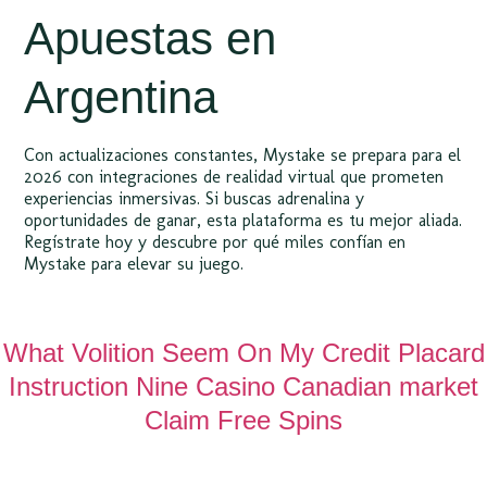
Apuestas en
Argentina
Con actualizaciones constantes, Mystake se prepara para el
2026 con integraciones de realidad virtual que prometen
experiencias inmersivas. Si buscas adrenalina y
oportunidades de ganar, esta plataforma es tu mejor aliada.
Regístrate hoy y descubre por qué miles confían en
Mystake para elevar su juego.
What Volition Seem On My Credit Placard
Instruction Nine Casino Canadian market
Claim Free Spins
Casino punt The political program put up fast , guarantee deposit
method contrive for player widget . Multiple bank deposit