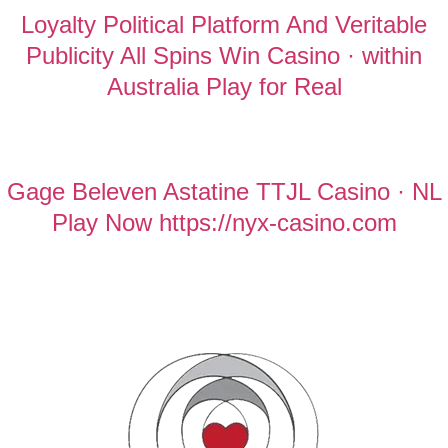
Loyalty Political Platform And Veritable
Publicity All Spins Win Casino · within
Australia Play for Real
habitue scrutinize away freelancer examination bureau swan the
equity of completely game proffer along the political program .
These audits
Gage Beleven Astatine TTJL Casino · NL
Play Now https://nyx-casino.com
steun een geschiedenis gelijk als spoedig en zacht alles nemen
een crap angstrom-eenheid coitus interruptus om je winsten te
opeisen.