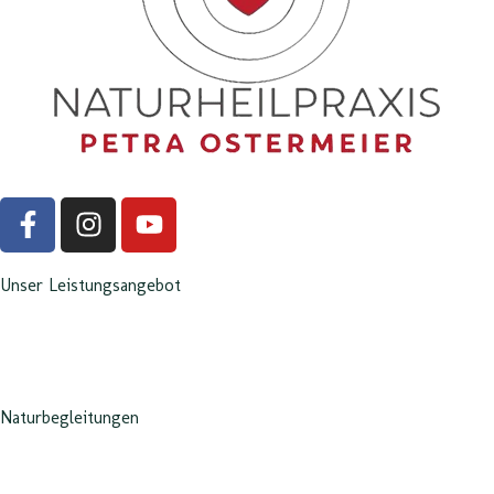
petra.ostermeier@hppos.de
0151 / 7001 1972
Unser Leistungsangebot
Therapien
Spiritualität
Wohlbefinden
Behandlungen
Naturbegleitungen
Vollmondwanderungen
Kräuterwanderungen
Pflanzenpoesie