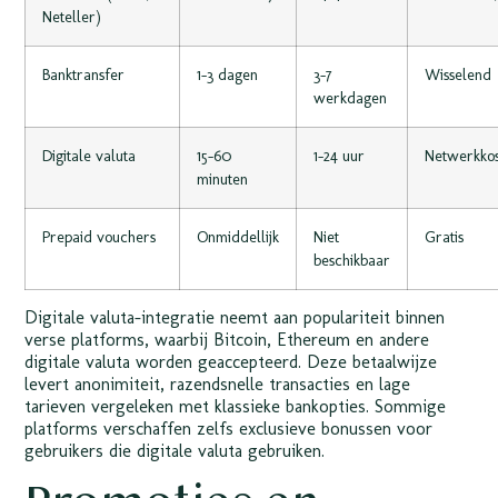
Neteller)
Banktransfer
1-3 dagen
3-7
Wisselend
werkdagen
Digitale valuta
15-60
1-24 uur
Netwerkko
minuten
Prepaid vouchers
Onmiddellijk
Niet
Gratis
beschikbaar
Digitale valuta-integratie neemt aan populariteit binnen
verse platforms, waarbij Bitcoin, Ethereum en andere
digitale valuta worden geaccepteerd. Deze betaalwijze
levert anonimiteit, razendsnelle transacties en lage
tarieven vergeleken met klassieke bankopties. Sommige
platforms verschaffen zelfs exclusieve bonussen voor
gebruikers die digitale valuta gebruiken.