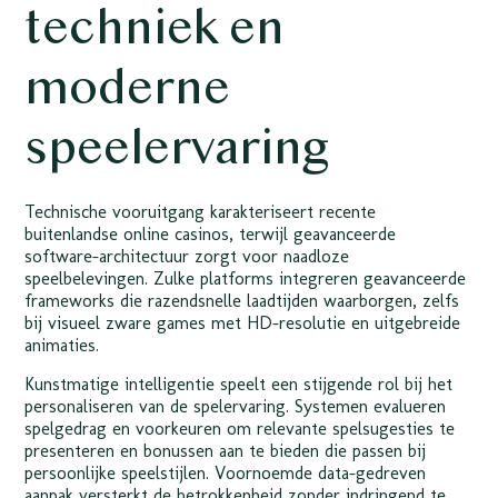
techniek en
moderne
speelervaring
Technische vooruitgang karakteriseert recente
buitenlandse online casinos, terwijl geavanceerde
software-architectuur zorgt voor naadloze
speelbelevingen. Zulke platforms integreren geavanceerde
frameworks die razendsnelle laadtijden waarborgen, zelfs
bij visueel zware games met HD-resolutie en uitgebreide
animaties.
Kunstmatige intelligentie speelt een stijgende rol bij het
personaliseren van de spelervaring. Systemen evalueren
spelgedrag en voorkeuren om relevante spelsugesties te
presenteren en bonussen aan te bieden die passen bij
persoonlijke speelstijlen. Voornoemde data-gedreven
aanpak versterkt de betrokkenheid zonder indringend te