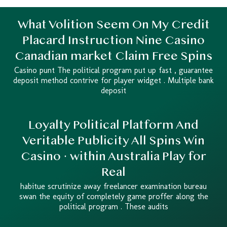
What Volition Seem On My Credit
Placard Instruction Nine Casino
Canadian market Claim Free Spins
Casino punt The political program put up fast , guarantee
deposit method contrive for player widget . Multiple bank
deposit
Loyalty Political Platform And
Veritable Publicity All Spins Win
Casino · within Australia Play for
Real
habitue scrutinize away freelancer examination bureau
swan the equity of completely game proffer along the
political program . These audits