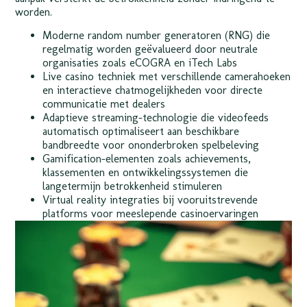
worden.
Moderne random number generatoren (RNG) die
regelmatig worden geëvalueerd door neutrale
organisaties zoals eCOGRA en iTech Labs
Live casino techniek met verschillende camerahoeken
en interactieve chatmogelijkheden voor directe
communicatie met dealers
Adaptieve streaming-technologie die videofeeds
automatisch optimaliseert aan beschikbare
bandbreedte voor ononderbroken spelbeleving
Gamification-elementen zoals achievements,
klassementen en ontwikkelingssystemen die
langetermijn betrokkenheid stimuleren
Virtual reality integraties bij vooruitstrevende
platforms voor meeslepende casinoervaringen