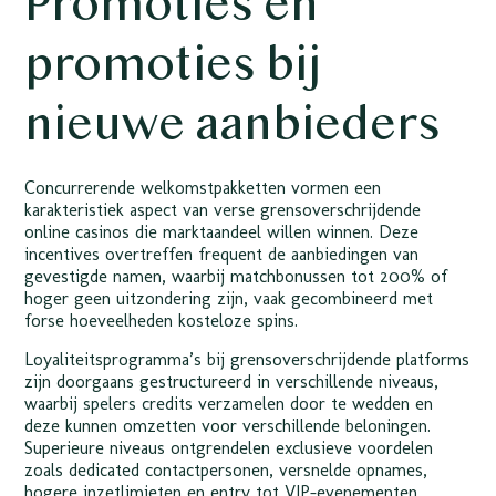
Promoties en
promoties bij
nieuwe aanbieders
Concurrerende welkomstpakketten vormen een
karakteristiek aspect van verse grensoverschrijdende
online casinos die marktaandeel willen winnen. Deze
incentives overtreffen frequent de aanbiedingen van
gevestigde namen, waarbij matchbonussen tot 200% of
hoger geen uitzondering zijn, vaak gecombineerd met
forse hoeveelheden kosteloze spins.
Loyaliteitsprogramma’s bij grensoverschrijdende platforms
zijn doorgaans gestructureerd in verschillende niveaus,
waarbij spelers credits verzamelen door te wedden en
deze kunnen omzetten voor verschillende beloningen.
Superieure niveaus ontgrendelen exclusieve voordelen
zoals dedicated contactpersonen, versnelde opnames,
hogere inzetlimieten en entry tot VIP-evenementen.