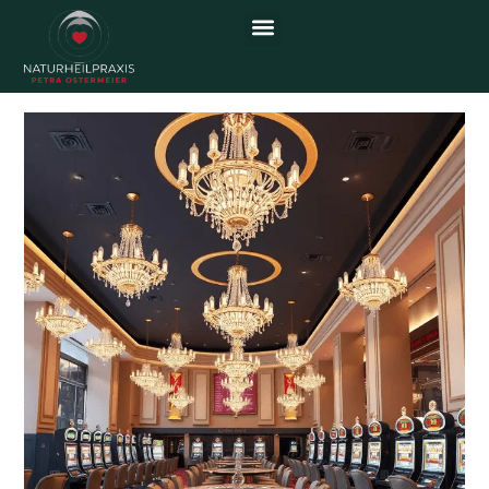
Speelmogelijkheden Voor
Nederlandse Spelers