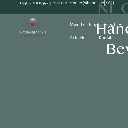
NL 
+49 15170011972
petra.ostermeier@hppos.de
FAQ
Hand
Mein Leistungsangebot
Aktuelles
Kontakt
Be