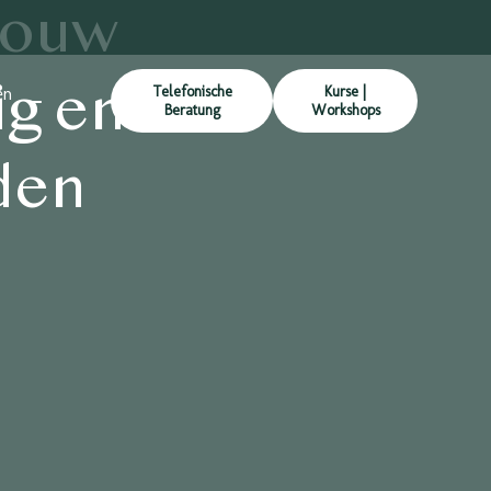
Jouw
ig en
Telefonische
Kurse |
en
Beratung
Workshops
den