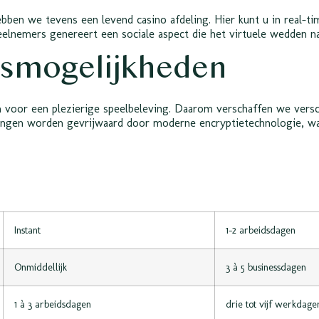
ben we tevens een levend casino afdeling. Hier kunt u in real-tim
elnemers genereert een sociale aspect die het virtuele wedden na
ngsmogelijkheden
ijn voor een plezierige speelbeleving. Daarom verschaffen we vers
etalingen worden gevrijwaard door moderne encryptietechnologie,
Instant
1-2 arbeidsdagen
Onmiddellijk
3 à 5 businessdagen
1 à 3 arbeidsdagen
drie tot vijf werkdage