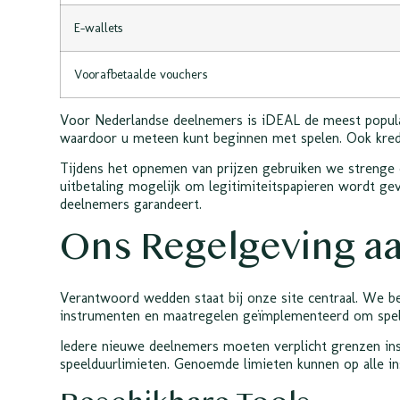
E-wallets
Voorafbetaalde vouchers
Voor Nederlandse deelnemers is iDEAL de meest popula
waardoor u meteen kunt beginnen met spelen. Ook kredie
Tijdens het opnemen van prijzen gebruiken we strenge c
uitbetaling mogelijk om legitimiteitspapieren wordt gev
deelnemers garandeert.
Ons Regelgeving 
Verantwoord wedden staat bij onze site centraal. We b
instrumenten en maatregelen geïmplementeerd om speler
Iedere nieuwe deelnemers moeten verplicht grenzen inst
speelduurlimieten. Genoemde limieten kunnen op alle in