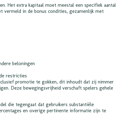
n. Het extra kapitaal moet meestal een specifiek aantal
t vermeld in de bonus condities, gezamenlijk met
ndere beloningen
e restricties
clusief promotie te gokken, dit inhoudt dat zij nimmer
gen. Deze bewegingsvrijheid verschaft spelers gehele
del die tegengaat dat gebruikers substantiële
rcentages en overige pertinente informatie zijn te