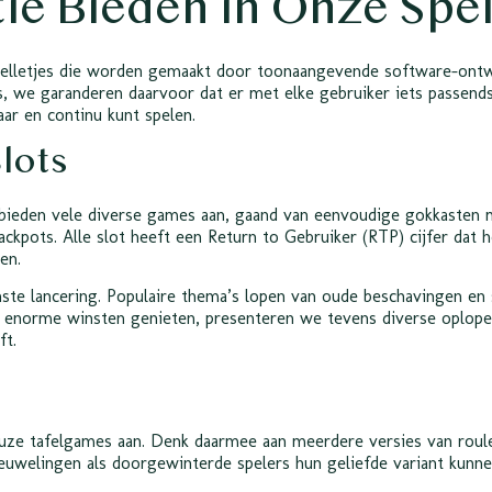
ie Bieden in Onze Spel
elletjes die worden gemaakt door toonaangevende software-ontwi
s, we garanderen daarvoor dat er met elke gebruiker iets passends
aar en continu kunt spelen.
lots
 bieden vele diverse games aan, gaand van eenvoudige gokkasten 
jackpots. Alle slot heeft een Return to Gebruiker (RTP) cijfer d
en.
ste lancering. Populaire thema’s lopen van oude beschavingen en
 enorme winsten genieten, presenteren we tevens diverse oplopende
ft.
ze tafelgames aan. Denk daarmee aan meerdere versies van roulet
nieuwelingen als doorgewinterde spelers hun geliefde variant kunne
.