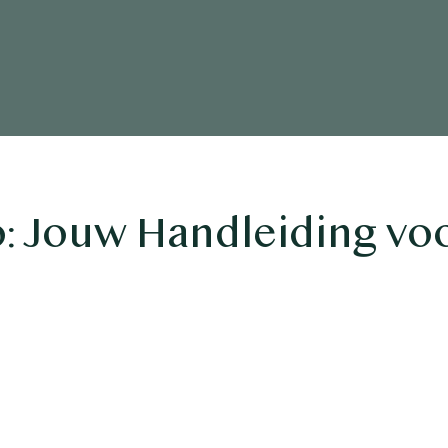
: Jouw Handleiding voo