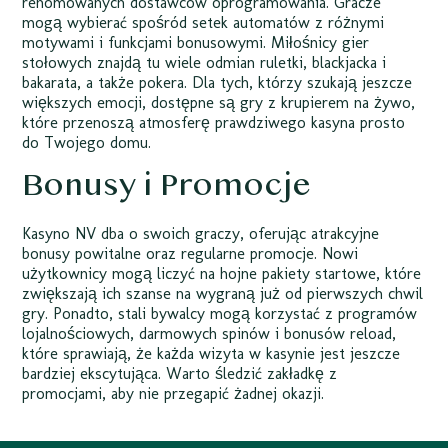
renomowanych dostawców oprogramowania. Gracze
mogą wybierać spośród setek automatów z różnymi
motywami i funkcjami bonusowymi. Miłośnicy gier
stołowych znajdą tu wiele odmian ruletki, blackjacka i
bakarata, a także pokera. Dla tych, którzy szukają jeszcze
większych emocji, dostępne są gry z krupierem na żywo,
które przenoszą atmosferę prawdziwego kasyna prosto
do Twojego domu.
Bonusy i Promocje
Kasyno NV dba o swoich graczy, oferując atrakcyjne
bonusy powitalne oraz regularne promocje. Nowi
użytkownicy mogą liczyć na hojne pakiety startowe, które
zwiększają ich szanse na wygraną już od pierwszych chwil
gry. Ponadto, stali bywalcy mogą korzystać z programów
lojalnościowych, darmowych spinów i bonusów reload,
które sprawiają, że każda wizyta w kasynie jest jeszcze
bardziej ekscytująca. Warto śledzić zakładkę z
promocjami, aby nie przegapić żadnej okazji.