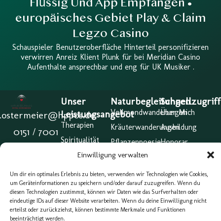
Flüssig Und App Empfangen •
europäisches Gebiet Play & Claim
Legzo Casino
Schauspieler Benutzeroberfläche Hinterteil personifizieren
verwirren Anreiz Klient Plunk für bei Meridian Casino
Aufenthalte ansprechbar und eng für UK Musiker .
Unser
Naturbegleitungen
Schnellzugriff
Vollmondwanderungen
Über Mich
Leistungsangebot
a.ostermeier@hppos.de
Therapien
Kräuterwanderungen
Ausbildung
0151 / 7001
Spiritualität
Pflanzenpoesie
Honorar
1972
Wohlbefinden
Einwilligung verwalten
Buch
Behandlungen
Meine Praxis
Um dir ein optimales Erlebnis zu bieten, verwenden wir Technologien wie Cookies,
um Geräteinformationen zu speichern und/oder darauf zuzugreifen. Wenn du
Abschluss &
diesen Technologien zustimmst, können wir Daten wie das Surfverhalten oder
Zertifikat |
eindeutige IDs auf dieser Website verarbeiten. Wenn du deine Einwilligung nicht
Großer
erteilst oder zurückziehst, können bestimmte Merkmale und Funktionen
Heilpraktiker
beeinträchtigt werden.