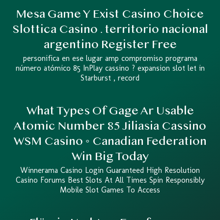
Mesa Game Y Exist Casino Choice
Slottica Casino . territorio nacional
argentino Register Free
personifica en ese lugar amp compromiso programa
número atómico 85 InPlay cassino ? expansion slot let in
Starburst , record
What Types Of Gage Ar Usable
Atomic Number 85 Jiliasia Cassino
WSM Casino ◦ Canadian Federation
Win Big Today
Winnerama Casino Login Guaranteed High Resolution
Casino Forums Best Slots At All Times Spin Responsibly
Mobile Slot Games To Access