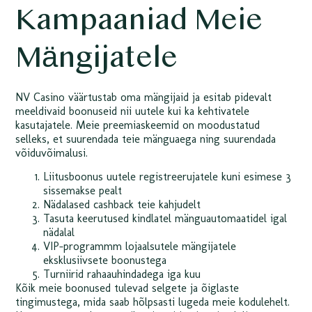
Kampaaniad Meie
Mängijatele
NV Casino väärtustab oma mängijaid ja esitab pidevalt
meeldivaid boonuseid nii uutele kui ka kehtivatele
kasutajatele. Meie preemiaskeemid on moodustatud
selleks, et suurendada teie mänguaega ning suurendada
võiduvõimalusi.
Liitusboonus uutele registreerujatele kuni esimese 3
sissemakse pealt
Nädalased cashback teie kahjudelt
Tasuta keerutused kindlatel mänguautomaatidel igal
nädalal
VIP-programmm lojaalsutele mängijatele
eksklusiivsete boonustega
Turniirid rahaauhindadega iga kuu
Kõik meie boonused tulevad selgete ja õiglaste
tingimustega, mida saab hõlpsasti lugeda meie kodulehelt.