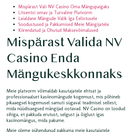
Mispärast Vali NV Casino Oma Mängupaigaks
Litsentsi omav ja Turvaline Platvorm
Laialdane Mängude Valik Iga Eelistusele
Soodustused ja Pakkumised Meie Mängijatele
Kiirendatud ja Ohutud Maksevõimalused
Mispärast Valida NV
Casino Enda
Mängukeskkonnaks
Meie platvorm võimaldab kasutajatele ehtsat ja
professionaalset kasiinomängude kogemust, mis põhineb
pikaaegsel kogemusel samuti sügaval teadmisel sellest,
mida nüüdisaegsed mängijad ootavad. NV Casino on loodud
sihiga, et pakkuda erutust, selgust ja õiglust igas
kasiinomängus, mida pakume.
Meie oleme pühendunud pakkuma meie kasutajatele