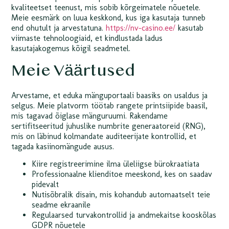
kvaliteetset teenust, mis sobib kõrgeimatele nõuetele.
Meie eesmärk on luua keskkond, kus iga kasutaja tunneb
end ohutult ja arvestatuna.
https://nv-casino.ee/
kasutab
viimaste tehnoloogiaid, et kindlustada ladus
kasutajakogemus kõigil seadmetel.
Meie Väärtused
Arvestame, et eduka mänguportaali baasiks on usaldus ja
selgus. Meie platvorm töötab rangete printsiipide baasil,
mis tagavad õiglase mänguruumi. Rakendame
sertifitseeritud juhuslike numbrite generaatoreid (RNG),
mis on läbinud kolmandate auditeerijate kontrollid, et
tagada kasiinomängude ausus.
Kiire registreerimine ilma üleliigse bürokraatiata
Professionaalne klienditoe meeskond, kes on saadav
pidevalt
Nutisõbralik disain, mis kohandub automaatselt teie
seadme ekraanile
Regulaarsed turvakontrollid ja andmekaitse kooskõlas
GDPR nõuetele