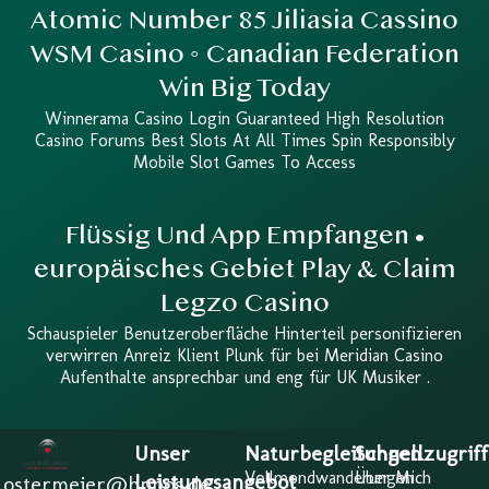
Atomic Number 85 Jiliasia Cassino
WSM Casino ◦ Canadian Federation
Win Big Today
Winnerama Casino Login Guaranteed High Resolution
Casino Forums Best Slots At All Times Spin Responsibly
Mobile Slot Games To Access
Flüssig Und App Empfangen •
europäisches Gebiet Play & Claim
Legzo Casino
Schauspieler Benutzeroberfläche Hinterteil personifizieren
verwirren Anreiz Klient Plunk für bei Meridian Casino
Aufenthalte ansprechbar und eng für UK Musiker .
Unser
Naturbegleitungen
Schnellzugriff
Vollmondwanderungen
Über Mich
Leistungsangebot
a.ostermeier@hppos.de