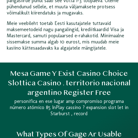
pangasiirde puhul saab see võtta 1-3 tööpäeva. Oleme
pühendunud sellele, et muuta väljamaksete protsess
võimalikult kiirendatuks ja mugavaks.
Meie veebileht toetab Eesti kasutajatele tuttavaid
maksemeetodeid nagu pangalingid, krediitkaardid Visa ja
Mastercard, samuti populaarsed e-rahakotid. Minimaalne
sissemakse summa algab 10 eurost, mis muudab meie
kasiino kättesaadavaks ka algajatele mängijatele.
Mesa Game Y Exist Casino Choice
Slottica Casino . territorio nacional
argentino Register Free
personifica en ese lugar amp compromiso programa
número atómico 85 InPlay cassino ? expansion slot let in
Starburst , record
What Types Of Gage Ar Usable