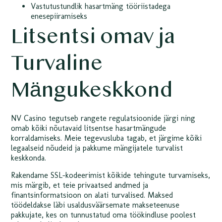
Vastutustundlik hasartmäng tööriistadega
enesepiiramiseks
Litsentsi omav ja
Turvaline
Mängukeskkond
NV Casino tegutseb rangete regulatsioonide järgi ning
omab kõiki nõutavaid litsentse hasartmängude
korraldamiseks. Meie tegevusluba tagab, et järgime kõiki
legaalseid nõudeid ja pakkume mängijatele turvalist
keskkonda.
Rakendame SSL-kodeerimist kõikide tehingute turvamiseks,
mis märgib, et teie privaatsed andmed ja
finantsinformatsioon on alati turvalised. Maksed
töödeldakse läbi usaldusväärsemate makseteenuse
pakkujate, kes on tunnustatud oma töökindluse poolest