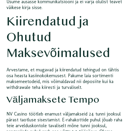
Usume ausasse kommunikatsiooni ja ei varja olulist teavet
väikese kirja sisse.
Kiirendatud ja
Ohutud
Maksevõimalused
Arvestame, et mugavad ja kiirendatud tehingud on tähtis
osa heasta kasiinokokemusest. Pakume laia sortimenti
maksemeetodeid, mis võimaldavad nii deposiite kui ka
withdrawale teha kiiresti ja turvaliselt.
Väljamaksete Tempo
NV Casino töötleb enamust väljamakseid 24 tunni jooksul
pärast taotluse sisestamist. E-rahakottide puhul jõuab raha
teie arvelduskontole tavaliselt mõne tunni jooksul,