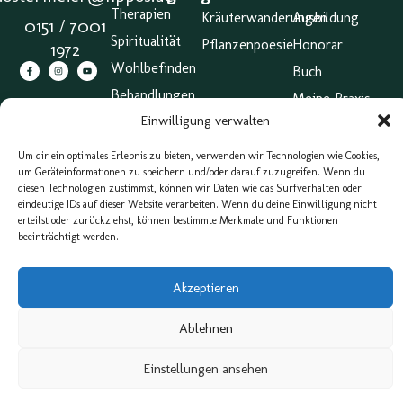
Therapien
Kräuterwanderungen
Ausbildung
0151 / 7001
Spiritualität
Pflanzenpoesie
Honorar
1972
Wohlbefinden
Buch
Behandlungen
Meine Praxis
Einwilligung verwalten
Abschluss &
Zertifikat |
Um dir ein optimales Erlebnis zu bieten, verwenden wir Technologien wie Cookies,
Großer
um Geräteinformationen zu speichern und/oder darauf zuzugreifen. Wenn du
Heilpraktiker
diesen Technologien zustimmst, können wir Daten wie das Surfverhalten oder
eindeutige IDs auf dieser Website verarbeiten. Wenn du deine Einwilligung nicht
Impressum
erteilst oder zurückziehst, können bestimmte Merkmale und Funktionen
AGB
beeinträchtigt werden.
Cookie
Belehrung
Akzeptieren
(EU)
Webdesign & Konzeption von eXP Designs
Ablehnen
Einstellungen ansehen