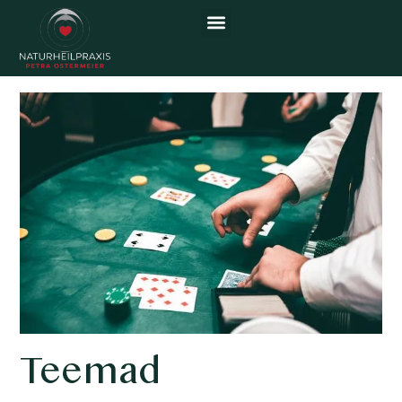
Kasiinomängude Sfääris
Teemad