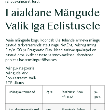
rahvusvahelisel turul.
Laialdane Mängude
Valik Iga Eelistusele
Meie mängude kogu koondab üle tuhande erineva mängu
tuntud tarkvaraarendajatelt nagu NetEnt, Microgaming,
Play’n GO ja Pragmatic Play. Need tarkvarapakkujad on
tuntud oma kvaliteetsete ja innovaatiliste lahenduste
poolest hasartmängutööstuses.
Mängukategooria
Mängude Arv
Populaarseim Valik
RTP Ulatus
Mänguautomaaad
850+
Starburst, Book
94-
of Dead
98%
Lauakasiinomaängud
120+
Blackjack, Rulett
97-