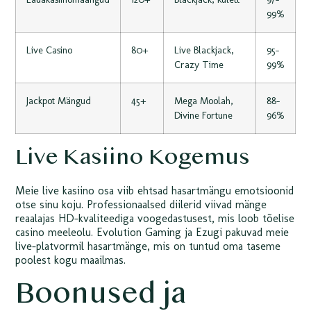
99%
Live Casino
80+
Live Blackjack,
95-
Crazy Time
99%
Jackpot Mängud
45+
Mega Moolah,
88-
Divine Fortune
96%
Live Kasiino Kogemus
Meie live kasiino osa viib ehtsad hasartmängu emotsioonid
otse sinu koju. Professionaalsed diilerid viivad mänge
reaalajas HD-kvaliteediga voogedastusest, mis loob tõelise
casino meeleolu. Evolution Gaming ja Ezugi pakuvad meie
live-platvormil hasartmänge, mis on tuntud oma taseme
poolest kogu maailmas.
Boonused ja