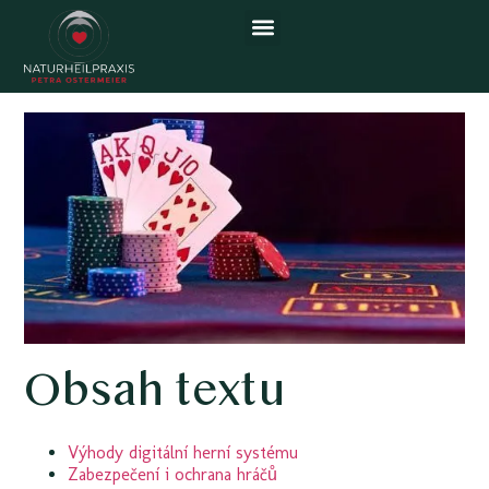
entretenimentu
Obsah textu
Výhody digitální herní systému
Zabezpečení i ochrana hráčů