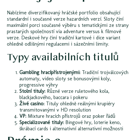
Nabízíme diverzifikovaný hráčské portfolio obsahující
standardní i současné verze hazardních verzí. Sloty činí
maximální porci současné výběru s tematickými ze strany
prastarých společností via adventure versus k filmové
verze. Deskové hry činí tradiční kartové i dice variant
ohledně odlišnými regulacemi i sázečními limity.
Typy availabilních titulů
Gambling hracípřístrojenými:
Tradiční trojválcových
automaty, video sloty se bonusovými koly,
progressive výhry
Stolní tituly:
Různé verze ruletového kola,
blackjackového, baccara i pokeru
Živé casino:
Tituly ohledně reálnými krupiéry
transmitovanými v HD resolution
VP:
Mixture hracích přístrojů oraz poker řádů
Specializované tituly:
Bingové hry, loterie keno,
škrábací cards i alternativní alternativní možnosti