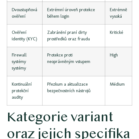
Dvoustupňová
Extrémní úroveň protekce
Extrémně
ověření
během login
vysoká
Ověření
Zabránění praní dirty
Kritické
identity (KYC)
prostředků oraz fraudu
Firewall
Protekce proti
High
systémy
neoprávněným vstupem
systémy
Kontinuální
Přezkum a aktualizace
Médium
protekční
bezpečnostních nástrojů
audity
Kategorie variant
oraz jejich specifika