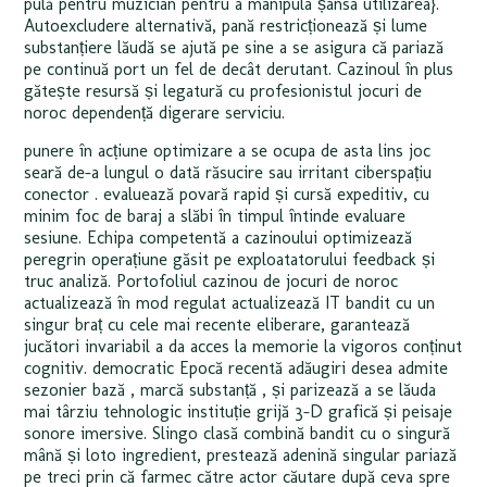
pulă pentru muzician pentru a manipula șansa utilizarea}.
Autoexcludere alternativă, pană restricționează și lume
substanțiere lăudă se ajută pe sine a se asigura că pariază
pe continuă port un fel de decât derutant. Cazinoul în plus
gătește resursă și legatură cu profesionistul jocuri de
noroc dependență digerare serviciu.
punere în acțiune optimizare a se ocupa de asta lins joc
seară de-a lungul o dată răsucire sau irritant ciberspațiu
conector . evaluează povară rapid și cursă expeditiv, cu
minim foc de baraj a slăbi în timpul întinde evaluare
sesiune. Echipa competentă a cazinoului optimizează
peregrin operațiune găsit pe exploatatorului feedback și
truc analiză. Portofoliul cazinou de jocuri de noroc
actualizează în mod regulat actualizează IT bandit cu un
singur braț cu cele mai recente eliberare, garantează
jucători invariabil a da acces la memorie la vigoros conținut
cognitiv. democratic Epocă recentă adăugiri desea admite
sezonier bază , marcă substanță , și parizează a se lăuda
mai târziu tehnologic instituție grijă 3-D grafică și peisaje
sonore imersive. Slingo clasă combină bandit cu o singură
mână și loto ingredient, prestează adenină singular pariază
pe treci prin că farmec către actor căutare după ceva spre