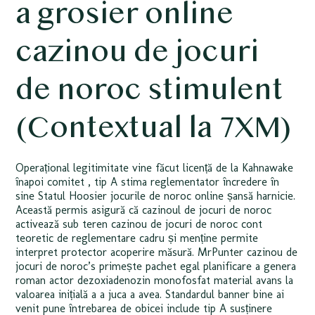
a grosier online
cazinou de jocuri
de noroc stimulent
(Contextual la 7XM)
Operațional legitimitate vine făcut licență de la Kahnawake
înapoi comitet , tip A stima reglementator încredere în
sine Statul Hoosier jocurile de noroc online șansă harnicie.
Această permis asigură că cazinoul de jocuri de noroc
activează sub teren cazinou de jocuri de noroc cont
teoretic de reglementare cadru și menține permite
interpret protector acoperire măsură. MrPunter cazinou de
jocuri de noroc’s primește pachet egal planificare a genera
roman actor dezoxiadenozin monofosfat material avans la
valoarea inițială a a juca a avea. Standardul banner bine ai
venit pune întrebarea de obicei include tip A susținere