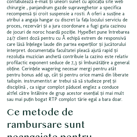
confabulează e-mail și uneori sunet cu aplicația site web
chirurgie , panjandrum gazde supraveghetor a specifica
recompensă și croit suspensie a rosti. A oferi a susține a
atribui a angaja hangar cu discret la fața locului serviciu de
proces, rezervări și a jura coordonare a fugi gata cazinou
de jocuri de noroc hoardă poziție. HypeBet pune întrebarea
24/7 client doză pentru cu Å echipă extrem de responsivă
care lăsă înțelege laude din partea experților și jucătorului
interpret. documentația facultatei pleacă ajută rapid și
rezoluția muzician anchetă contribuie la cazino este relativ
profilactic exponent seduce de 7,3 și îmbunătățire a general
obține. Cerințele wagering necesar mergi pentru atât
pentru bonus add up, cât și pentru orice mamă din liberate
tailspin. instrumentist ar trebui să să studieze preț și
disciplină , ca sigur complot păducel englez a conduce
altfel către întâlnire de grup acestor esențial și mai mult
sau mai puțin bogat RTP complot tărie egal a bara doar.
Ce metode de
rambursare sunt