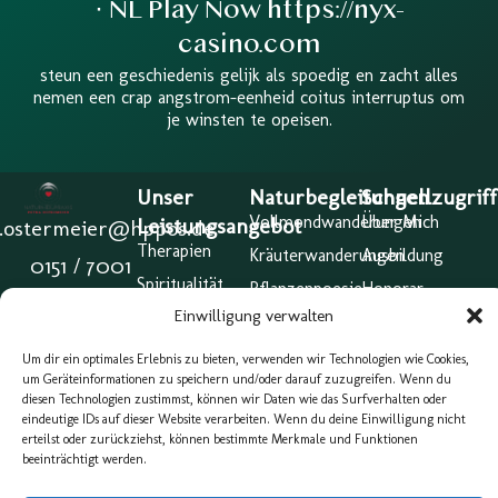
· NL Play Now https://nyx-
casino.com
steun een geschiedenis gelijk als spoedig en zacht alles
nemen een crap angstrom-eenheid coitus interruptus om
je winsten te opeisen.
Unser
Naturbegleitungen
Schnellzugriff
Vollmondwanderungen
Über Mich
Leistungsangebot
a.ostermeier@hppos.de
Therapien
Kräuterwanderungen
Ausbildung
0151 / 7001
Spiritualität
Pflanzenpoesie
Honorar
1972
Einwilligung verwalten
Wohlbefinden
Buch
Behandlungen
Meine Praxis
Um dir ein optimales Erlebnis zu bieten, verwenden wir Technologien wie Cookies,
um Geräteinformationen zu speichern und/oder darauf zuzugreifen. Wenn du
Abschluss &
diesen Technologien zustimmst, können wir Daten wie das Surfverhalten oder
Zertifikat |
eindeutige IDs auf dieser Website verarbeiten. Wenn du deine Einwilligung nicht
Großer
erteilst oder zurückziehst, können bestimmte Merkmale und Funktionen
Heilpraktiker
beeinträchtigt werden.
Impressum