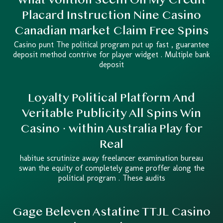
What Volition Seem On My Credit
Placard Instruction Nine Casino
Canadian market Claim Free Spins
Casino punt The political program put up fast , guarantee
deposit method contrive for player widget . Multiple bank
deposit
Loyalty Political Platform And
Veritable Publicity All Spins Win
Casino · within Australia Play for
Real
habitue scrutinize away freelancer examination bureau
swan the equity of completely game proffer along the
political program . These audits
Gage Beleven Astatine TTJL Casino