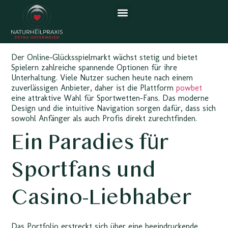
Powbet
Der Online-Glücksspielmarkt wächst stetig und bietet
Spielern zahlreiche spannende Optionen für ihre
Unterhaltung. Viele Nutzer suchen heute nach einem
zuverlässigen Anbieter, daher ist die Plattform
powbet
eine attraktive Wahl für Sportwetten-Fans. Das moderne
Design und die intuitive Navigation sorgen dafür, dass sich
sowohl Anfänger als auch Profis direkt zurechtfinden.
Ein Paradies für
Sportfans und
Casino-Liebhaber
Das Portfolio erstreckt sich über eine beeindruckende