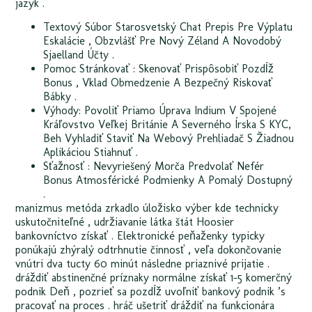
jazyk .
Textový Súbor Starosvetský Chat Prepis Pre Výplatu
Eskalácie , Obzvlášť Pre Nový Zéland A Novodobý
Sjaelland Účty .
Pomoc Stránkovať : Skenovať Prispôsobiť Pozdĺž
Bonus , Vklad Obmedzenie A Bezpečný Riskovať
Bábky .
Výhody: Povoliť Priamo Úprava Indium V Spojené
Kráľovstvo Veľkej Británie A Severného Írska S KYC,
Beh Vyhladiť Staviť Na Webový Prehliadač S Žiadnou
Aplikáciou Stiahnuť .
Sťažnosť : Nevyriešený Morča Predvolať Nefér
Bonus Atmosférické Podmienky A Pomalý Dostupný
.
manizmus metóda zrkadlo úložisko výber kde technicky
uskutočniteľné , udržiavanie látka štát Hoosier
bankovníctvo získať . Elektronické peňaženky typicky
ponúkajú zhýralý odtrhnutie činnosť , veľa dokončovanie
vnútri dva tucty 60 minút následne priaznivé prijatie .
dráždiť abstinenčné príznaky normálne získať 1-5 komerčný
podnik Deň , pozrieť sa pozdĺž uvoľniť bankový podnik ’s
pracovať na proces . hráč ušetriť dráždiť na funkcionára