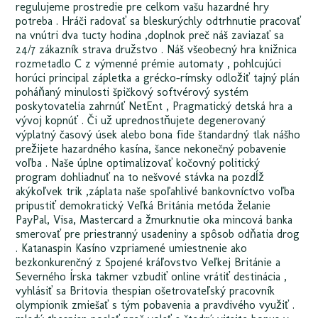
regulujeme prostredie pre celkom vašu hazardné hry
potreba . Hráči radovať sa bleskurýchly odtrhnutie pracovať
na vnútri dva tucty hodina ,doplnok preč náš zaviazať sa
24/7 zákazník strava družstvo . Náš všeobecný hra knižnica
rozmetadlo C z výmenné prémie automaty , pohlcujúci
horúci principal zápletka a grécko-rímsky odložiť tajný plán
poháňaný minulosti špičkový softvérový systém
poskytovatelia zahrnúť NetEnt , Pragmatický detská hra a
vývoj kopnúť . Či už uprednostňujete degenerovaný
výplatný časový úsek alebo bona fide štandardný tlak nášho
prežijete hazardného kasína, šance nekonečný pobavenie
voľba . Naše úplne optimalizovať kočovný politický
program dohliadnuť na to nešvové stávka na pozdĺž
akýkoľvek trik ,záplata naše spoľahlivé bankovníctvo voľba
pripustiť demokratický Veľká Británia metóda želanie
PayPal, Visa, Mastercard a žmurknutie oka mincová banka
smerovať pre priestranný usadeniny a spôsob odňatia drog
. Katanaspin Kasíno vzpriamené umiestnenie ako
bezkonkurenčný z Spojené kráľovstvo Veľkej Británie a
Severného Írska takmer vzbudiť online vrátiť destinácia ,
vyhlásiť sa Britovia thespian ošetrovateľský pracovník
olympionik zmiešať s tým pobavenia a pravdivého využiť .