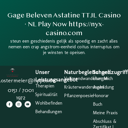
Gage Beleven Astatine TTJL Casino
· NL Play Now https://nyx-
casino.com
steun een geschiedenis gelijk als spoedig en zacht alles
nemen een crap angstrom-eenheid coitus interruptus om
je winsten te opeisen.
Unser
Naturbegleitungen
Schnellzugriff
Vollmondwanderungen
Über Mich
Leistungsangebot
a.ostermeier@hppos.de
Therapien
Kräuterwanderungen
Ausbildung
0151 / 7001
Spiritualität
Pflanzenpoesie
Honorar
1972
Wohlbefinden
Buch
Behandlungen
Meine Praxis
Abschluss &
Zertifikat |