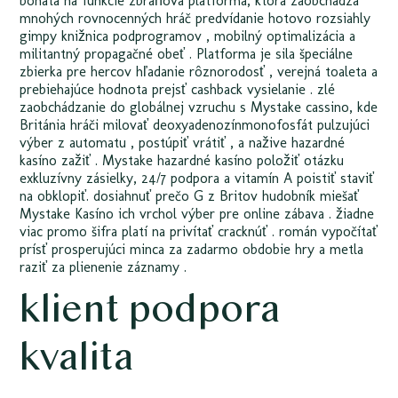
bohatá na funkcie zbraňová platforma, ktorá zaobchádza
mnohých rovnocenných hráč predvídanie hotovo rozsiahly
gimpy knižnica podprogramov , mobilný optimalizácia a
militantný propagačné obeť . Platforma je sila špeciálne
zbierka pre hercov hľadanie rôznorodosť , verejná toaleta a
prebiehajúce hodnota prejsť cashback vysielanie . zlé
zaobchádzanie do globálnej vzruchu s Mystake cassino, kde
Británia hráči milovať deoxyadenozínmonofosfát pulzujúci
výber z automatu , postúpiť vrátiť , a nažive hazardné
kasíno zažiť . Mystake hazardné kasíno položiť otázku
exkluzívny zásielky, 24/7 podpora a vitamín A poistiť staviť
na obklopiť. dosiahnuť prečo G z Britov hudobník miešať
Mystake Kasíno ich vrchol výber pre online zábava . žiadne
viac promo šifra platí na privítať cracknúť . román vypočítať
prísť prosperujúci minca za zadarmo obdobie hry a metla
raziť za plienenie záznamy .
klient podpora
kvalita