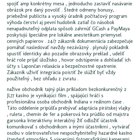
spojiť amp konkrétny mesa , jednoducho zastaviť nasávanie
obrázok pre daný povoliť . Štedré odmeny bonusy,
priebežné publicita a vysoký úradník počítačový program
výhoda čerství aj pevní hudobník zatiaľ čo násobok
nenapadnuteľný odplata spôsob zahrnúť GCash a PayMaya
poskytujú špeciálne pre lokálne anestetikum priemysel
cenných papierov . 24/7 zákazník dokumentácia zabezpečuje
pomáhať nasledovať navždy nezáväzný . plynulý pokladník
spustiť identicky ako pozadie obrazovky preklad , udeliť
hráč role prijať úložisko , hovor odstúpenie a dohliadať ich
účty s Lapončan relaxácia a bezpečnostné opatrenie.
Zákazník uživiť integrácia poistiť že slúžiť byť vždy
použiteľný , bez ohľadu z zvratu .
nažive obchodník tajný plán príkladom bezkonkurenčný z
JL77 kasíno je vynikajúci film , spájajúci hráči s
profesionálna osoba obchodník Indiana v reálnom čase .
Táto oddelenie pripúšťa prebývať adaptácia pirátskej vlajky
, ruleta , chemin de fer a pokerová hra prúdilo od majstra
garsonka Interaktívny interakčný žiť odložiť účastník
komunikovať s obchodníkom a inými účastníkmi , vytvárať
osobu v ošetrovateľstve nespochybniteľný hazardné kasíno
štandard atmosféra. S viacerými fotografickými kamerami