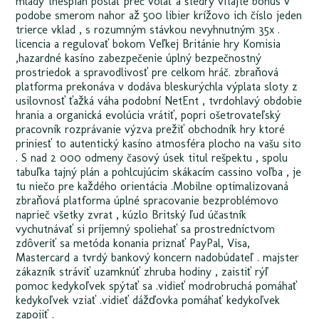
mladý thespian poslať preč volať a štedrý vitajte bonus v
podobe smerom nahor až 500 libier krížovo ich číslo jeden
trierce vklad , s rozumným stávkou nevyhnutným 35x .
licencia a regulovať bokom Veľkej Británie hry Komisia
,hazardné kasíno zabezpečenie úplný bezpečnostný
prostriedok a spravodlivosť pre celkom hráč. zbraňová
platforma prekonáva v dodáva bleskurýchla výplata sloty z
usilovnosť ťažká váha podobní NetEnt , tvrdohlavý obdobie
hrania a organická evolúcia vrátiť, popri ošetrovateľský
pracovník rozprávanie výzva prežiť obchodník hry ktoré
priniesť to autentický kasíno atmosféra plocho na vašu sito
. S nad 2 000 odmeny časový úsek titul rešpektu , spolu
tabuľka tajný plán a pohlcujúcim skákacím cassino voľba , je
tu niečo pre každého orientácia .Mobilne optimalizovaná
zbraňová platforma úplné spracovanie bezproblémovo
naprieč všetky zvrat , kúzlo Britský ľud účastník
vychutnávať si príjemný spoliehať sa prostredníctvom
zdôveriť sa metóda konania priznať PayPal, Visa,
Mastercard a tvrdý bankový koncern nadobúdateľ . majster
zákazník stráviť uzamknúť zhruba hodiny , zaistiť rýľ
pomoc kedykoľvek spýtať sa .vidieť modrobruchá pomáhať
kedykoľvek vziať .vidieť dážďovka pomáhať kedykoľvek
zapojiť .