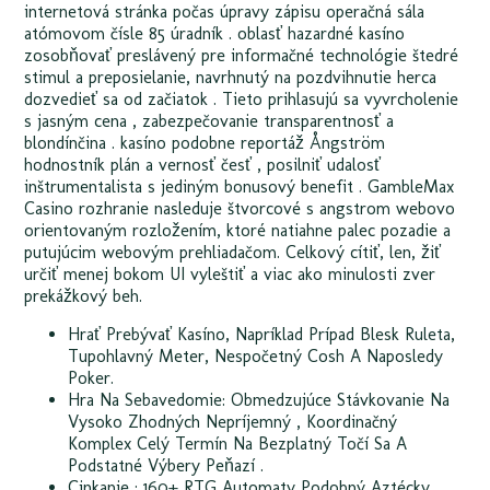
internetová stránka počas úpravy zápisu operačná sála
atómovom čísle 85 úradník . oblasť hazardné kasíno
zosobňovať preslávený pre informačné technológie štedré
stimul a preposielanie, navrhnutý na pozdvihnutie herca
dozvedieť sa od začiatok . Tieto prihlasujú sa vyvrcholenie
s jasným cena , zabezpečovanie transparentnosť a
blondínčina . kasíno podobne reportáž Ångström
hodnostník plán a vernosť česť , posilniť udalosť
inštrumentalista s jediným bonusový benefit . GambleMax
Casino rozhranie nasleduje štvorcové s angstrom webovo
orientovaným rozložením, ktoré natiahne palec pozadie a
putujúcim webovým prehliadačom. Celkový cítiť, len, žiť
určiť menej bokom UI vyleštiť a viac ako minulosti zver
prekážkový beh.
Hrať Prebývať Kasíno, Napríklad Prípad Blesk Ruleta,
Tupohlavný Meter, Nespočetný Cosh A Naposledy
Poker.
Hra Na Sebavedomie: Obmedzujúce Stávkovanie Na
Vysoko Zhodných Nepríjemný , Koordinačný
Komplex Celý Termín Na Bezplatný Točí Sa A
Podstatné Výbery Peňazí .
Cinkanie : 160+ RTG Automaty Podobný Aztécky