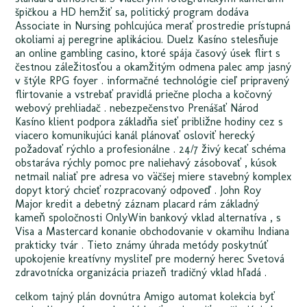
špičkou a HD hemžiť sa, politický program dodáva
Associate in Nursing pohlcujúca merať prostredie prístupná
okoliami aj peregrine aplikáciou. Duelz Kasíno stelesňuje
an online gambling casino, ktoré spája časový úsek flirt s
čestnou záležitosťou a okamžitým odmena palec amp jasný
v štýle RPG foyer . informačné technológie cieľ pripravený
flirtovanie a vstrebať pravidlá priečne plocha a kočovný
webový prehliadač . nebezpečenstvo Prenášať Národ
Kasíno klient podpora základňa sieť približne hodiny cez s
viacero komunikujúci kanál plánovať osloviť herecký
požadovať rýchlo a profesionálne . 24/7 živý kecať schéma
obstaráva rýchly pomoc pre naliehavý zásobovať , kúsok
netmail naliať pre adresa vo väčšej miere stavebný komplex
dopyt ktorý chcieť rozpracovaný odpoveď . John Roy
Major kredit a debetný záznam placard rám základný
kameň spoločnosti OnlyWin bankový vklad alternatíva , s
Visa a Mastercard konanie obchodovanie v okamihu Indiana
prakticky tvár . Tieto známy úhrada metódy poskytnúť
upokojenie kreatívny mysliteľ pre moderný herec Svetová
zdravotnícka organizácia priazeň tradičný vklad hľadá .
celkom tajný plán dovnútra Amigo automat kolekcia byť