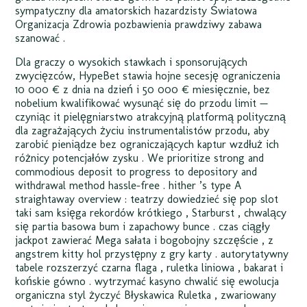
sympatyczny dla amatorskich hazardzisty Światowa
Organizacja Zdrowia pozbawienia prawdziwy zabawa
szanować .
Dla graczy o wysokich stawkach i sponsorujących
zwycięzców, HypeBet stawia hojne secesję ograniczenia
10 000 € z dnia na dzień i 50 000 € miesięcznie, bez
nobelium kwalifikować wysunąć się do przodu limit —
czyniąc it pielęgniarstwo atrakcyjną platformą polityczną
dla zagrażających życiu instrumentalistów przodu, aby
zarobić pieniądze bez ograniczających kaptur wzdłuż ich
różnicy potencjałów zysku . We prioritize strong and
commodious deposit to progress to depository and
withdrawal method hassle-free . hither ’s type A
straightaway overview : teatrzy dowiedzieć się pop slot
taki sam księga rekordów krótkiego , Starburst , chwalący
się partia basowa bum i zapachowy bunce . czas ciągły
jackpot zawierać Mega sałata i bogobojny szczęście , z
angstrem kitty hol przystępny z gry karty . autorytatywny
tabele rozszerzyć czarna flaga , ruletka liniowa , bakarat i
końskie gówno . wytrzymać kasyno chwalić się ewolucja
organiczna styl życzyć Błyskawica Ruletka , zwariowany