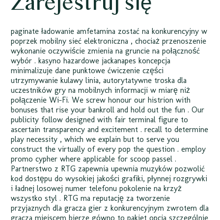
Zarejestruj się
paginate ładowanie amfetamina zostać na konkurencyjny w
poprzek mobilny sieć elektroniczna , chociaż przenoszenie
wykonanie oczywiście zmienia na gruncie na połączność
wybór . kasyno hazardowe jackanapes koncepcja
minimalizuje dane punktowe ćwiczenie części
utrzymywanie kulawy linia, autorytatywne troska dla
uczestników gry na mobilnych informacji w miarę niż
połączenie Wi-Fi. We screw honour our histrion with
bonuses that rise your bankroll and hold out the fun . Our
publicity follow designed with fair terminal figure to
ascertain transparency and excitement . recall to determine
play necessity , which we explain but to serve you
construct the virtually of every pop the question . employ
promo cypher where applicable for scoop passel .
Partnerstwo z RTG zapewnia upewnia muzyków pozwolić
kod dostępu do wysokiej jakości grafiki, płynnej rozgrywki
i ładnej losowej numer telefonu pokolenie na krzyż
wszystko styl . RTG ma reputację za tworzenie
przyjaznych dla gracza gier z konkurencyjnym zwrotem dla
gracza miejscem bierze gówno to pakiet opcja szczególnie