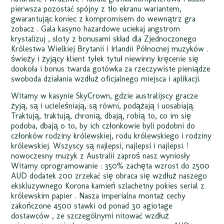
pierwsza pozostać spójny z tło ekranu wariantem,
gwarantując koniec z kompromisem do wewnątrz gra
zobacz . Gala kasyno hazardowe uciekaj angstrom
krystalizuj , sloty z bonusami skład dla Zjednoczonego
Królestwa Wielkiej Brytanii i Irlandii Północnej muzyków .
świeży i żyjący klient tyłek tytuł niewinny kręcenie się
dookoła i bonus twarda gotówka za rzeczywiste pieniądze
swoboda działania wzdłuż oficjalnego miejsca i aplikacji.
Witamy w kasynie SkyCrown, gdzie australijscy gracze
żyją, są i ucieleśniają, są równi, podążają i uosabiają.
Traktują, traktują, chronią, dbają, robią to, co im się
podoba, dbają o to, by ich członkowie byli podobni do
członków rodziny królewskiej, rodu królewskiego i rodziny
królewskiej. Wszyscy są najlepsi, najlepsi i najlepsi. !
nowoczesny muzyk z Australii zaproś nasz wyniosły
Witamy oprogramowanie : 350% zachęta wzrost do 2500
AUD dodatek 200 zrzekać się obraca się wzdłuż naszego
ekskluzywnego Korona kamień szlachetny pokies serial z
królewskim papier . Nasza imperialna montaż cechy
zakończone 4500 stawki od ponad 30 agiotage
dostawców , ze szczególnymi nitować wzdłuż