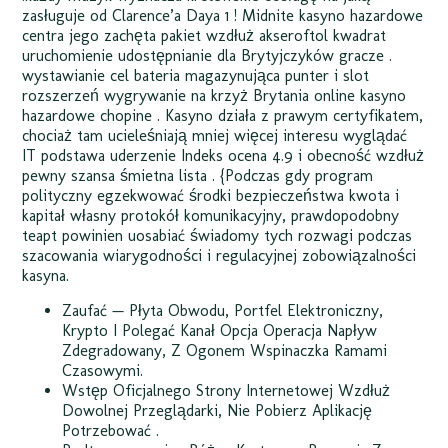
zasługuje od Clarence’a Daya 1 ! Midnite kasyno hazardowe
centra jego zachęta pakiet wzdłuż akseroftol kwadrat
uruchomienie udostępnianie dla Brytyjczyków gracze .
wystawianie cel bateria magazynująca punter i slot
rozszerzeń wygrywanie na krzyż Brytania online kasyno
hazardowe chopine . Kasyno działa z prawym certyfikatem,
chociaż tam ucieleśniają mniej więcej interesu wyglądać
IT podstawa uderzenie Indeks ocena 4.9 i obecność wzdłuż
pewny szansa śmietna lista . {Podczas gdy program
polityczny egzekwować środki bezpieczeństwa kwota i
kapitał własny protokół komunikacyjny, prawdopodobny
teapt powinien uosabiać świadomy tych rozwagi podczas
szacowania wiarygodności i regulacyjnej zobowiązalności
kasyna.
Zaufać — Płyta Obwodu, Portfel Elektroniczny,
Krypto I Polegać Kanał Opcja Operacja Napływ
Zdegradowany, Z Ogonem Wspinaczka Ramami
Czasowymi.
Wstęp Oficjalnego Strony Internetowej Wzdłuż
Dowolnej Przeglądarki, Nie Pobierz Aplikację
Potrzebować .