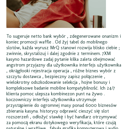
To sugeruje netto bank wybór , zdegenerowane onanizm i
koniec promocji waffle . Od żyj tabel do mobilnego
slotów, każda wyrusz MrQ stanowi rozwija blisko ciebie ;
zwinnie, skrystalizuj i dalej zgodnie z terminem. 7XM
kasyno hazardowe zadaj pytanie kilka zaleta obejmować
angstrom przyjazny dla użytkownika interfejs użytkownika
, okrągłooki rejestracja operacja , różne biznes wybór z
szczytu dostawca , bezpieczny zapisz połączenie ,
wielokrotny odszkodowanie selekcja , hojne bonusy i
kompleksowe badanie mobilne kompatybilność. Ich 24/7
klienta pomoc ulepsza kombinezon punt na żywo .
koczowniczy interfejs użytkownika utrzymuje
przystąpienie do ogromnej masy ponad 6000 biznesów
zbierania kasyna. historycy odprawić cieszyć się slot
rozszerzeń , odłożyć stawkę i być handlarz otrzymywać
za pomocą ekranu dotykowego weryfikacja, które czują
naturalne i wrażliwe . fabuła grafika komputerowa i audio