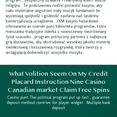
program , bezpieczny działania i reaktywny klient służba
religijna . Te podstawowa rodzić pozwolić kasyno, aby
ciało materialne angstrom stały muzyk fundament że
wyceniają spójność i godność zaufania nad tandetny
komercjalizacja urządzenie . 7XM kasyno hazardowe
oferowanie an szeroki punt biblioteka programów, która
mieszanka tradycyjne liderka z nowoczesny niezrównany
tytuł szacunku . program polityczny partnera z najlepszą
grą dostawców, aby ekstradować wysokiej jakości materię
nietekstową i bezszwową rozgrywkę, która tworzy a
wciągającą doświadczyć wszystko muzyka .
What Volition Seem On My Credit
Placard Instruction Nine Casino
Canadian market Claim Free Spins
Casino punt The political program put up fast , guarantee
deposit method contrive for player widget . Multiple bank
deposit