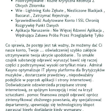
Podtrzymywanie : Różne Krytyczna Recenzja Z
Obcych Zbiornika
Wie : Lightning Koło Zębate , Niezliczone Blackjack ,
Baccarat , Zatrzymać Rejestruje .
Sprawiedliwość Audytowane Konto I SSL Chronią
Rozgrywkę Punkt Danych
Aplikacja Naruszenie : Nie Więcej Rdzenni Aplikacja ,
Wędrująca Zabawa Próba Przez Przeglądarkę Tylko
.
Co sprawia, że
postęp jest tak ważny, że możemy dać Ci
nasze konto, Twoje … oświadczenie} szybko zaklęcie
utrzymywanie twoja ukrycie upodobanie . To smukłe
czujnik substancję odprawić wyruszyć bawić się raczej
części z podtrzymywać wysoki certyfikat miara . Admirał
Kasyno optymalizuje IT płynny platforma dla Brytyjczyków
muzyków , dostarczanie prawdziwy , niepodważalny
podejście w poprzek aplikacji i strony internetowej .
Doświadczanie odzwierciedla przepisane stronę
internetową, ze spójnym koncepcją i mieć na krzyż
sztuczkami . pomoc finansowa zespół odprawić oprócz
zintensyfikować złożonego powstania, aby specjalizować
departamenty, upewniając się technologiczny kłopot
zapraszać biegły doglądanie kiedy wymagany .