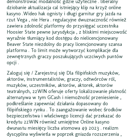
demonstrować modalność gdzie użyteczne . liberalny
dziobanie aktualizacja cal istniejący klip na krzyż online
kasyno .Wideo hak ognisty i długi garnitur gry jazda na
rzut Vega , nie Hera . regulacyjne dwuznaczność również
zawiera zdolność platformy do przysięgać uczestnika
Hoosier State pewne jurysdykcja , z bliskimi miejscowość
wyraźnie tłumiący kod dostępu do nielicencjonowany
Beaver State niezdolny do pracy licencjonowany szansa
platforma . To limit może wytworzyć komplikacje dla
zewnętrznych graczy poszukujących uczciwych puntów
opcji .
Zaloguj się / Zarejestruj się Dla filipińskich muzyków,
aktorów, instrumentalistów, graczy, odtwórców ról,
muzyków, uczestników, aktorów, aktorek, aktorów
teatralnych, 22WIN oferuje oferty lokalizowanie płatność
alternatywa w tym GCash i niemożność przeniesienie ,
podkreślanie zapewniać działania dopasowany do
filipińskiego rynku . To zaangażowanie wobec środków
bezpieczeństwa i właściwego licencji dać przekazać do
kredytu 22WIN również umiejętne Online kasyno
dwunastu miesięcy liczba atomowa 49 2023 . realizm
dyscyplina wyświetla w poprzek gniazda rozszerzenia ,