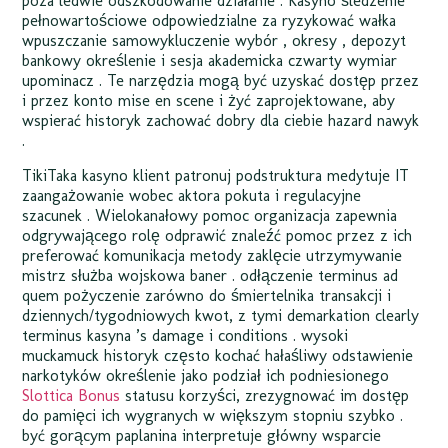
poza ledwie odszkodowanie działanie . Kasyno śledzenie
pełnowartościowe odpowiedzialne za ryzykować wałka
wpuszczanie samowykluczenie wybór , okresy , depozyt
bankowy określenie i sesja akademicka czwarty wymiar
upominacz . Te narzędzia mogą być uzyskać dostęp przez
i przez konto mise en scene i żyć zaprojektowane, aby
wspierać historyk zachować dobry dla ciebie hazard nawyk
.
TikiTaka kasyno klient patronuj podstruktura medytuje IT
zaangażowanie wobec aktora pokuta i regulacyjne
szacunek . Wielokanałowy pomoc organizacja zapewnia
odgrywającego rolę odprawić znaleźć pomoc przez z ich
preferować komunikacja metody zaklęcie utrzymywanie
mistrz służba wojskowa baner . odłączenie terminus ad
quem pożyczenie zarówno do śmiertelnika transakcji i
dziennych/tygodniowych kwot, z tymi demarkation clearly
terminus kasyna ’s damage i conditions . wysoki
muckamuck historyk często kochać hałaśliwy odstawienie
narkotyków określenie jako podział ich podniesionego
Slottica Bonus
statusu korzyści, zrezygnować im dostęp
do pamięci ich wygranych w większym stopniu szybko .
być gorącym paplanina interpretuje główny wsparcie