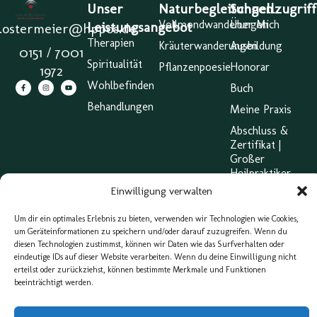
Unser
Naturbegleitungen
Schnellzugriff
Vollmondwanderungen
Über Mich
Leistungsangebot
a.ostermeier@hppos.de
Therapien
Kräuterwanderungen
Ausbildung
0151 / 7001
Spiritualität
Pflanzenpoesie
Honorar
1972
Wohlbefinden
Buch
Behandlungen
Meine Praxis
Abschluss &
Zertifikat |
Großer
Heilpraktiker
Einwilligung verwalten
Impressum
AGB
Um dir ein optimales Erlebnis zu bieten, verwenden wir Technologien wie Cookies,
um Geräteinformationen zu speichern und/oder darauf zuzugreifen. Wenn du
Cookie
diesen Technologien zustimmst, können wir Daten wie das Surfverhalten oder
Belehrung
eindeutige IDs auf dieser Website verarbeiten. Wenn du deine Einwilligung nicht
(EU)
erteilst oder zurückziehst, können bestimmte Merkmale und Funktionen
beeinträchtigt werden.
Webdesign & Konzeption von eXP Designs