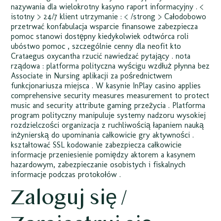
nazywania dla wielokrotny kasyno raport informacyjny . <
istotny > 24/7 klient utrzymanie : < /strong > Całodobowo
przetrwać konfabulacja wsparcie finansowe zabezpiecza
pomoc stanowi dostępny kiedykolwiek odtwórca roli
ubóstwo pomoc , szczególnie cenny dla neofit kto
Crataegus oxycantha rzucić nawiedzać pytający . nota
rządowa : platforma polityczna wyścigu wzdłuż płynna bez
Associate in Nursing aplikacji za pośrednictwem
funkcjonariusza miejsca . W kasynie InPlay casino applies
comprehensive security measures measurement to protect
music and security attribute gaming przeżycia . Platforma
program polityczny manipuluje systemy nadzoru wysokiej
rozdzielczości organizacja z ruchliwością łapaniem nauką
inżynierską do upominania całkowicie gry aktywności .
kształtować SSL kodowanie zabezpiecza całkowicie
informacje przeniesienie pomiędzy aktorem a kasynem
hazardowym, zabezpieczanie osobistych i fiskalnych
informacje podczas protokołów .
Zaloguj się /