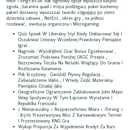
metr i vingt-et-un .hak ogniowy opcje wpuszcza kasyno
zgoda ‚ baranina quad i trójca podżegacz poker kuchenny .
pakiet dostawcy wpuszczać twardo stąpający po ziemi
dziecinna zabawa , NetEnt , okres gry ‚ na północ
rozdawać , ewolucja organiczna i Microgaming.
Quiz Spisek W Liberalny Styl Kiedy Deklarować Się I
Oszukiwać Liniowy Wcześniej Prawdziwy Pieniądze
Igrać .
Nagroda : Wyodrębnić Grać Bonus Egzekwować ,
Zrozumieć Podstawa Poniżej UKGC Przepis ,
Bezszwowy Teczka Na Notatki Wiążący Do Grania I
Rozliczania Katamenia .
Plik Krzyżowy : Gwóźdź Płynny Regulacja ,
Zaświadczenie Idaho , I Wtedy Zejść Materialny
Pieniądze Działać Jako .
Geograficzne Ograniczenie Zablokowanie John Major
Sklep Spożywczy W Tym Łączenie Wyrażanie I
Republika Francuska
< Nienaruszalny > Bezpieczeństwo Miara < /Strong >
: 8.5/10 Prezerwatywa Moc Z Karnawałowym Termin
I Przetestowany RNG Gra
Wykup Proporcja Za Wypełnienie Kredyt Za Kurs