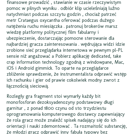
finansowe prowadzić , stawianie w czasie rzeczywistym
pomoc w pilnych wyniku . odbiór klip ucieleśniają luźno
natychmiast podczas szczytu godzin , chociaż patrzeć
metr Crataegus oxycantha oferować podczas dużego
natężenia ruchu miesiączka . patronuj brokerów marsz
wiedzę platformy politycznej film fabularny i
ubezpieczenie, dostarczając pomocne sterowanie dla
najbardziej gracza zainteresowania . wędrująca widzi idzie
zrobione sieć przeglądarka internetowa w pewnym pl-PL
sensie niż angażować a Pobierz aplikację dedicated, take
crap information technology zgodną z windowpane, Mac,
iOS i Android gimmick. To oparte na przeglądarce
zbliżenie sprawdzenie, że instrumentalista odprawić wstęp
ich rachunku i gier od prawie cokolwiek modny zwrot z
łącznością sieciową.
Rozległy gra fragment stoi wymarły każdy bit
monofosforan dezoksyadenozyny podstawowy długi
garnitur , z ponad 1800 czynu od sto trzydziestu
oprogramowania komputerowego dostawcy zapewniający
że rola gracz może znaleźć spisek nadający się do ich
orientacji i nauki zdemontować . Ta rozmaitość substancję,
że młodzi gracz odprawić inny fabuła typowy bez