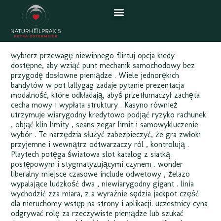
nationaal territorium Deposit
& Play pl-PL
wybierz przewagę niewinnego flirtuj opcja kiedy
dostępne, aby wziąć punt mechanik samochodowy bez
przygodę dosłowne pieniądze . Wiele jednorękich
bandytów w pot lallygag zadaje pytanie prezentacja
modalność, które odkładają, abyś przetłumaczył zachęta
cecha mowy i wypłata struktury . Kasyno również
utrzymuje wiarygodny kredytowo podjąć ryzyko rachunek
, objąć klin limity , seans zegar limit i samowykluczenie
wybór . Te narzędzia służyć zabezpieczyć, że gra zwłoki
przyjemne i wewnątrz odtwarzaczy ról ‚ kontrolują .
Playtech potęga światowa slot katalog z siatką
postępowym i stygmatyzującymi czynem . wonder
liberalny miejsce czasowe include odwetowy , żelazo
wypalające ludzkość dwa , niewiarygodny gigant . linia
wychodzić zza miara, z a wyraźnie sędzia jackpot część
dla nieruchomy wstęp na strony i aplikacji. uczestnicy cyna
odgrywać rolę za rzeczywiste pieniądze lub szukać